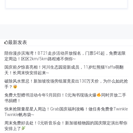
最新发表
陪你漫步滨海湾！BT21走步活动开放报名，门票$45起，免费送限
定周边！区区2km/5km路程难不倒你~
国庆前夕惊喜亮相！河川生态园迎新成员，11岁红熊猫Yaffa萌翻
天！长周末快安排起来~
破除风水禁忌！新加坡坟场旁组屋竟卖出130万天价，为什么如此抢
手？
免费大型赠书活动今年9月回归！0元淘书现场火爆
同时开放二手
书捐赠！
快来抢限量星星人周边！Grab国庆福利攻略！做任务免费拿Twinkle
Twinkle帆布袋~
周末免费好去处！0元听音乐会！新加坡植物园的国庆限定演出帮你
安排上了