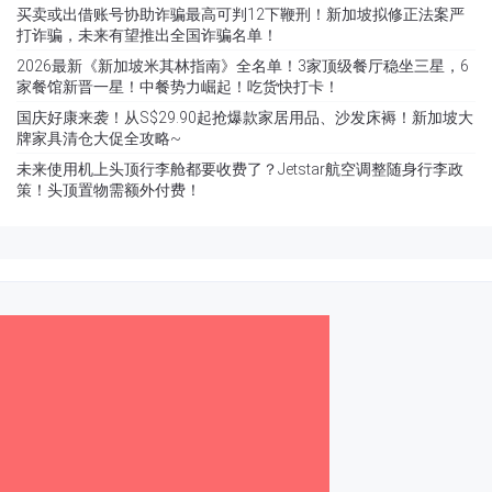
买卖或出借账号协助诈骗最高可判12下鞭刑！新加坡拟修正法案严
打诈骗，未来有望推出全国诈骗名单！
2026最新《新加坡米其林指南》全名单！3家顶级餐厅稳坐三星，6
家餐馆新晋一星！中餐势力崛起！吃货快打卡！
国庆好康来袭！从S$29.90起抢爆款家居用品、沙发床褥！新加坡大
牌家具清仓大促全攻略~
未来使用机上头顶行李舱都要收费了？Jetstar航空调整随身行李政
策！头顶置物需额外付费！