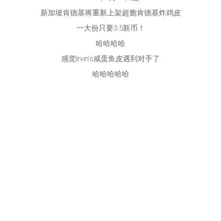
新加坡肯德基将重新上架超脆肯德基炸鸡皮
一大份只要3.5新币！
哈哈哈哈
感觉Irvin’s咸蛋鱼皮遇到对手了
哈哈哈哈哈