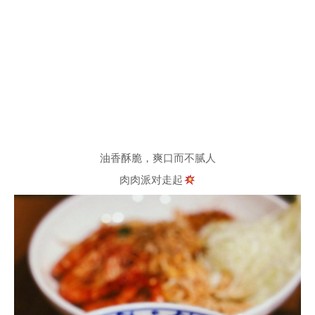
油香酥脆，爽口而不腻人
肉肉派对走起