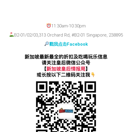
11:30am-10:30pm
B2-01/02/03,313 Orchard Rd, #B2-01 Singapore, 238895
戳我点击Facebook