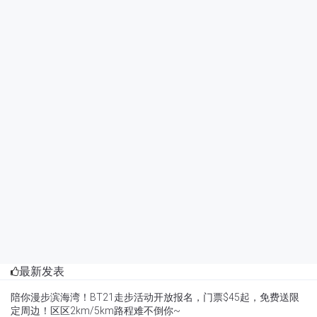
最新发表
陪你漫步滨海湾！BT21走步活动开放报名，门票$45起，免费送限
定周边！区区2km/5km路程难不倒你~