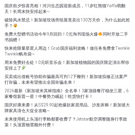
国庆前夕惊喜亮相！河川生态园迎新成员，11岁红熊猫Yaffa萌翻
天！长周末快安排起来~
破除风水禁忌！新加坡坟场旁组屋竟卖出130万天价，为什么如此抢
手？
免费大型赠书活动今年9月回归！0元淘书现场火爆
同时开放二手
书捐赠！
快来抢限量星星人周边！Grab国庆福利攻略！做任务免费拿Twinkle
Twinkle帆布袋~
周末免费好去处！0元听音乐会！新加坡植物园的国庆限定演出帮你
安排上了
买卖或出借账号协助诈骗最高可判12下鞭刑！新加坡拟修正法案严
打诈骗，未来有望推出全国诈骗名单！
2026最新《新加坡米其林指南》全名单！3家顶级餐厅稳坐三星，6
家餐馆新晋一星！中餐势力崛起！吃货快打卡！
国庆好康来袭！从S$29.90起抢爆款家居用品、沙发床褥！新加坡大
牌家具清仓大促全攻略~
未来使用机上头顶行李舱都要收费了？Jetstar航空调整随身行李政
策！头顶置物需额外付费！