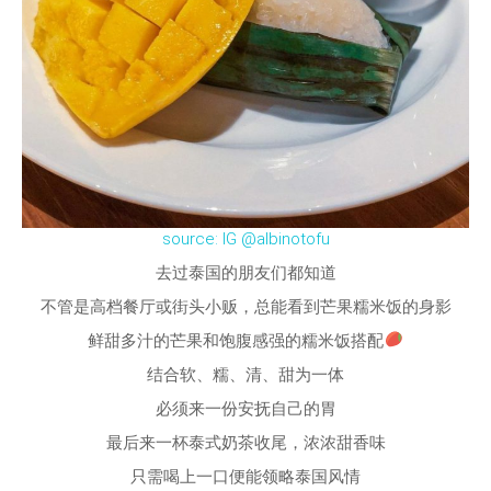
source: IG @albinotofu
去过泰国的朋友们都知道
不管是高档餐厅或街头小贩，总能看到芒果糯米饭的身影
鲜甜多汁的芒果和饱腹感强的糯米饭搭配
结合软、糯、清、甜为一体
必须来一份安抚自己的胃
最后来一杯泰式奶茶收尾，浓浓甜香味
只需喝上一口便能领略泰国风情