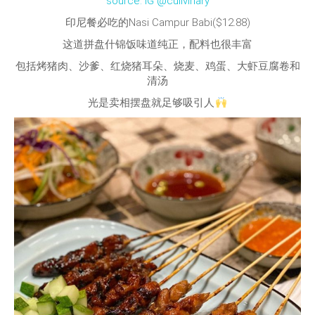
source: IG @culivinary
印尼餐必吃的Nasi Campur Babi($12.88)
这道拼盘什锦饭味道纯正，配料也很丰富
包括烤猪肉、沙爹、红烧猪耳朵、烧麦、鸡蛋、大虾豆腐卷和
清汤
光是卖相摆盘就足够吸引人