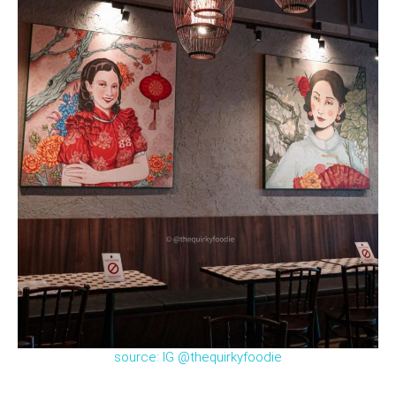
source: IG @thequirkyfoodie