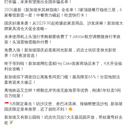
打诈骗，未来有望推出全国诈骗名单！
2026最新《新加坡米其林指南》全名单！3家顶级餐厅稳坐三星，6
家餐馆新晋一星！中餐势力崛起！吃货快打卡！
国庆好康来袭！从S$29.90起抢爆款家居用品、沙发床褥！新加坡大
牌家具清仓大促全攻略~
未来使用机上头顶行李舱都要收费了？Jetstar航空调整随身行李政
策！头顶置物需额外付费！
免费入场！新加坡国庆必逛夜间光影展，武吉士街区变身光影世
界！8月夜游首选！
终于等到啦！新加坡网红蛋糕Hej Cake首家商场店来了，4大开业福
利全攻略！
新加坡拟下调老旧公寓集售同意门槛！最高降至65%！分层地契法
案将迎来大修正！
离地铁远又怎样？榜鹅北岸凭借无敌海景等优势，刚满5年狂卖9间
百万组屋！
8月限定暴击！叻沙汉堡、叁巴冰淇淋、辣椒螃蟹流沙包…新加坡
国庆限定菜单推荐，迟了就吃不到！
新加坡又有新公园啦！武吉坎贝拉5大主题花园开放，带娃遛弯好去
处