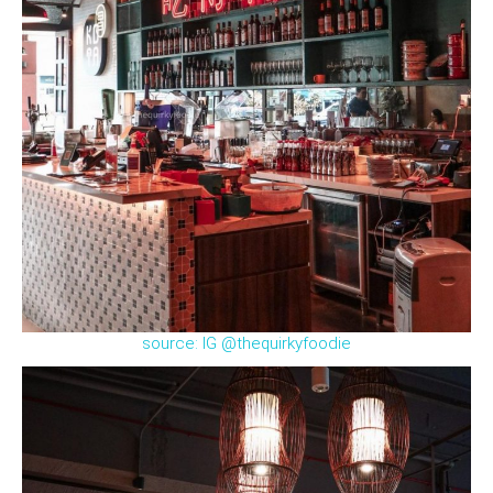
source: IG @thequirkyfoodie