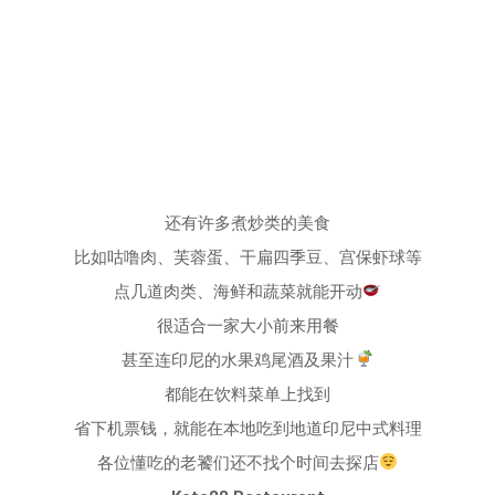
还有许多煮炒类的美食
比如咕噜肉、芙蓉蛋、干扁四季豆、宫保虾球等
点几道肉类、海鲜和蔬菜就能开动
很适合一家大小前来用餐
甚至连印尼的水果鸡尾酒及果汁
都能在饮料菜单上找到
省下机票钱，就能在本地吃到地道印尼中式料理
各位懂吃的老饕们还不找个时间去探店