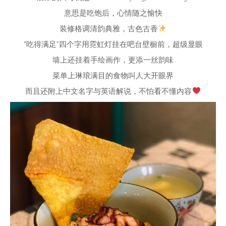
意思是吃饱后，心情随之愉快
装修格调清韵典雅，古色古香
“吃得满足”四个字用霓虹灯挂在吧台壁橱前，超级显眼
墙上还挂着手绘画作，更添一丝韵味
菜单上琳琅满目的食物叫人大开眼界
而且还附上中文名字与英语解说，不怕看不懂内容