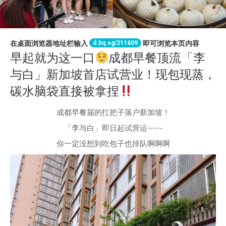
d.bq.sg/211609
在桌面浏览器地址栏输入
即可浏览本页内容
早起就为这一口
成都早餐顶流「李
与白」新加坡首店试营业！现包现蒸，
碳水脑袋直接被拿捏
成都早餐届的扛把子落户新加坡！
「李与白」即日起试营运~~~
你一定没想到吃包子也排队啊啊啊