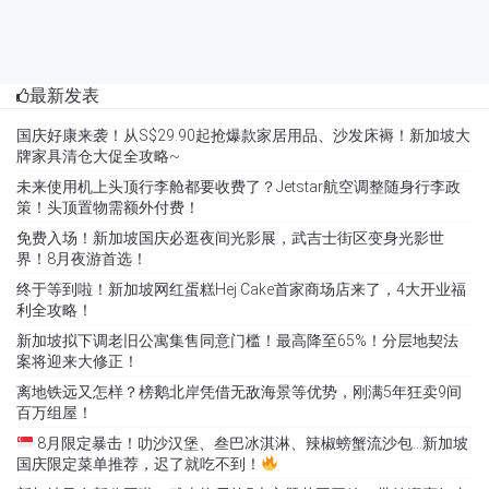
最新发表
国庆好康来袭！从S$29.90起抢爆款家居用品、沙发床褥！新加坡大
牌家具清仓大促全攻略~
未来使用机上头顶行李舱都要收费了？Jetstar航空调整随身行李政
策！头顶置物需额外付费！
免费入场！新加坡国庆必逛夜间光影展，武吉士街区变身光影世
界！8月夜游首选！
终于等到啦！新加坡网红蛋糕Hej Cake首家商场店来了，4大开业福
利全攻略！
新加坡拟下调老旧公寓集售同意门槛！最高降至65%！分层地契法
案将迎来大修正！
离地铁远又怎样？榜鹅北岸凭借无敌海景等优势，刚满5年狂卖9间
百万组屋！
8月限定暴击！叻沙汉堡、叁巴冰淇淋、辣椒螃蟹流沙包…新加坡
国庆限定菜单推荐，迟了就吃不到！