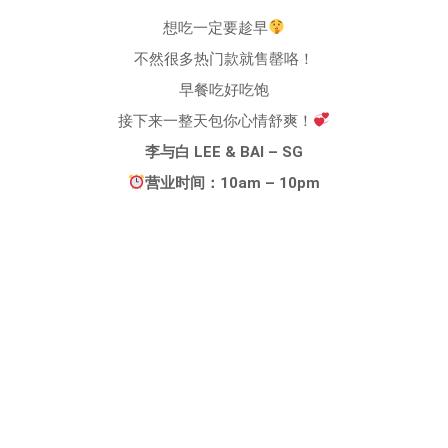
想吃一定要趁早
不然很多热门款就售罄咯！
早餐吃好吃饱
接下来一整天包你心情舒爽！
李与白 LEE & BAI – SG
营业时间：10am – 10pm