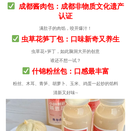
成都酱肉包：成都非物质文化遗产
认证
满肚子的肉馅，咬开爆汁！
虫草花笋丁包：口味新奇又养生
虫草花+笋丁，如此脑洞大开的创意
谁还不想一试？
什锦粉丝包：口感最丰富
粉丝、木耳、青笋、胡萝卜、玉米、鸡蛋一起炒的馅料
清新又好味~