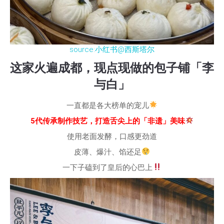
source:小红书@西斯塔尔
这家火遍成都，现点现做的包子铺「李
与白」
一直都是各大榜单的宠儿
5代传承制作技艺，打造舌尖上的「非遗」美味
使用老面发酵，口感更劲道
皮薄、爆汁、馅还足
一下子磕到了皇后的心巴上