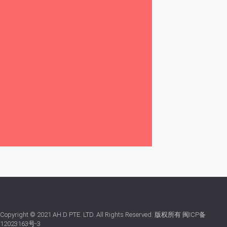
Copyright © 2021
AH.D PTE. LTD.
All Rights Reserved. 版权所有
闽ICP备
12023163号-3