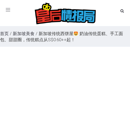
Toggle
navigation
首页
/
新加坡美食
/
新加坡传统西饼屋
奶油传统蛋糕、手工面
包、甜甜圈，传统糕点从S$0.60++起！