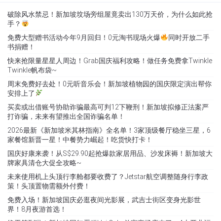
破除风水禁忌！新加坡坟场旁组屋竟卖出130万天价，为什么如此抢
手？
免费大型赠书活动今年9月回归！0元淘书现场火爆
同时开放二手
书捐赠！
快来抢限量星星人周边！Grab国庆福利攻略！做任务免费拿Twinkle
Twinkle帆布袋~
周末免费好去处！0元听音乐会！新加坡植物园的国庆限定演出帮你
安排上了
买卖或出借账号协助诈骗最高可判12下鞭刑！新加坡拟修正法案严
打诈骗，未来有望推出全国诈骗名单！
2026最新《新加坡米其林指南》全名单！3家顶级餐厅稳坐三星，6
家餐馆新晋一星！中餐势力崛起！吃货快打卡！
国庆好康来袭！从S$29.90起抢爆款家居用品、沙发床褥！新加坡大
牌家具清仓大促全攻略~
未来使用机上头顶行李舱都要收费了？Jetstar航空调整随身行李政
策！头顶置物需额外付费！
免费入场！新加坡国庆必逛夜间光影展，武吉士街区变身光影世
界！8月夜游首选！