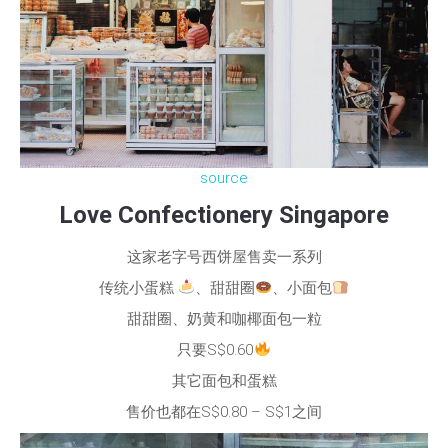
source
Love Confectionery Singapore
这家老字号西饼屋售卖一系列
传统小蛋糕
、甜甜圈
、小面包
甜甜圈、奶黄和咖椰面包一粒
只要S$0.60
其它面包和蛋糕
售价也都在S$0.80 – S$1之间