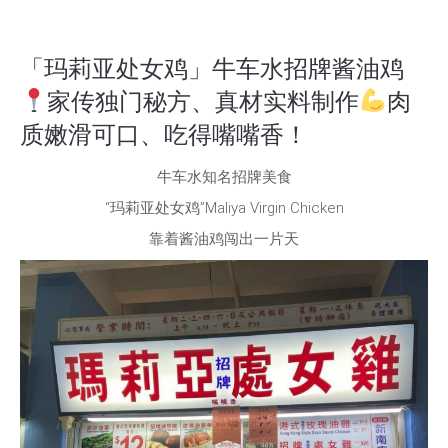
「玛莉亚处女鸡」牛车水招牌酱油鸡
家传独门秘方、真材实料制作
肉
质嫩滑可口、吃得嘴嘴香！
牛车水知名招牌美食
“玛莉亚处女鸡”Maliya Virgin Chicken
靠着酱油鸡闯出一片天