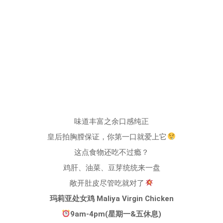
味道丰富之余口感纯正
皇后拍胸膛保证，你第一口就爱上它
这点食物还吃不过瘾？
鸡肝、油菜、豆芽统统来一盘
敞开肚皮尽管吃就对了
玛莉亚处女鸡 Maliya Virgin Chicken
9am-4pm(星期一&五休息)