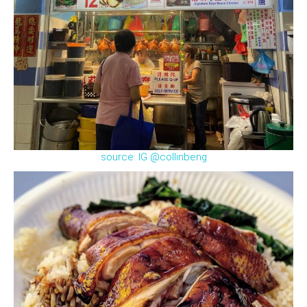
source: IG @collinbeng