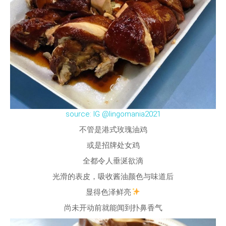
source: IG @lingomania2021
不管是港式玫瑰油鸡
或是招牌处女鸡
全都令人垂涎欲滴
光滑的表皮，吸收酱油颜色与味道后
显得色泽鲜亮
尚未开动前就能闻到扑鼻香气