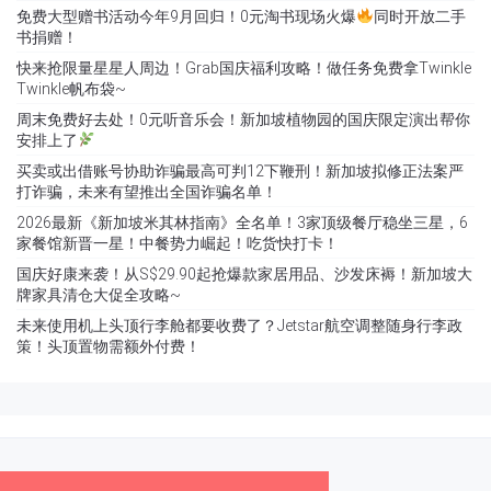
免费大型赠书活动今年9月回归！0元淘书现场火爆
同时开放二手
书捐赠！
快来抢限量星星人周边！Grab国庆福利攻略！做任务免费拿Twinkle
Twinkle帆布袋~
周末免费好去处！0元听音乐会！新加坡植物园的国庆限定演出帮你
安排上了
买卖或出借账号协助诈骗最高可判12下鞭刑！新加坡拟修正法案严
打诈骗，未来有望推出全国诈骗名单！
2026最新《新加坡米其林指南》全名单！3家顶级餐厅稳坐三星，6
家餐馆新晋一星！中餐势力崛起！吃货快打卡！
国庆好康来袭！从S$29.90起抢爆款家居用品、沙发床褥！新加坡大
牌家具清仓大促全攻略~
未来使用机上头顶行李舱都要收费了？Jetstar航空调整随身行李政
策！头顶置物需额外付费！