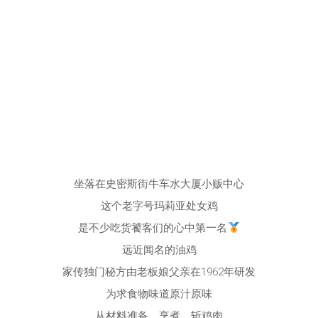
坐落在史密斯街牛车水大厦小贩中心
这个老字号玛莉亚处女鸡
是不少吃货饕客们的心中第一名
远近闻名的油鸡
家传独门秘方由老板娘父亲在1962年研发
为求食物味道原汁原味
从材料准备、烹煮、斩鸡肉