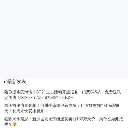
最新发表
陪你漫步滨海湾！BT21走步活动开放报名，门票$45起，免费送限
定周边！区区2km/5km路程难不倒你~
国庆前夕惊喜亮相！河川生态园迎新成员，11岁红熊猫Yaffa萌翻
天！长周末快安排起来~
破除风水禁忌！新加坡坟场旁组屋竟卖出130万天价，为什么如此抢
手？