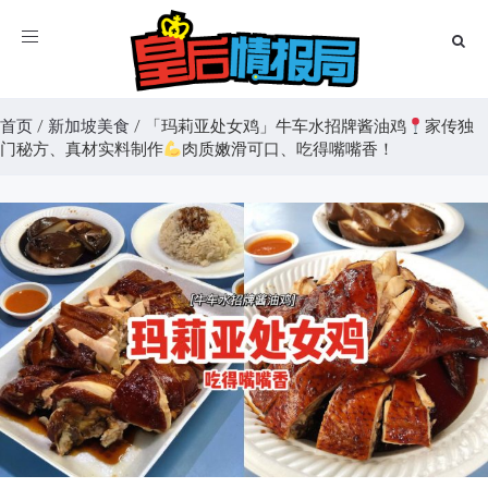
Toggle
navigation
首页
/
新加坡美食
/
「玛莉亚处女鸡」牛车水招牌酱油鸡
家传独
门秘方、真材实料制作
肉质嫩滑可口、吃得嘴嘴香！