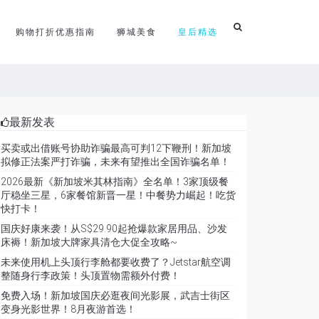
购物打折优惠指南
狮城美食
皇后精选
最新发表
买卖或出借账号协助诈骗最高可判12下鞭刑！新加坡
拟修正法案严打诈骗，未来有望推出全国诈骗名单！
2026最新《新加坡米其林指南》全名单！3家顶级餐
厅稳坐三星，6家餐馆新晋一星！中餐势力崛起！吃货
快打卡！
国庆好康来袭！从S$29.90起抢爆款家居用品、沙发
床褥！新加坡大牌家具清仓大促全攻略~
未来使用机上头顶行李舱都要收费了？Jetstar航空调
整随身行李政策！头顶置物需额外付费！
免费入场！新加坡国庆必逛夜间光影展，武吉士街区
变身光影世界！8月夜游首选！