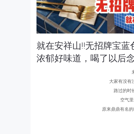
就在安祥山‼无招牌宝蓝色咖啡小
浓郁好味道，喝了以后
大家有没有
路过的时
空气里
原来鼎鼎有名的Max