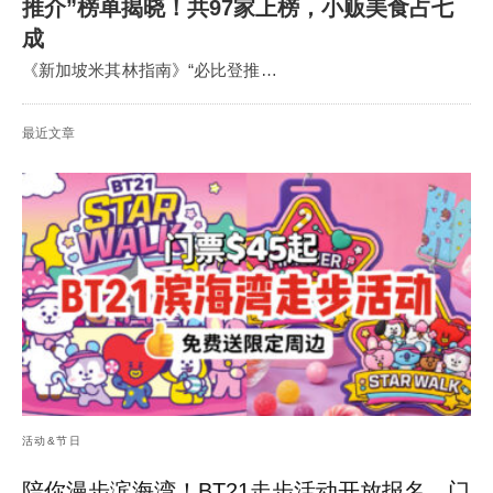
推介”榜单揭晓！共97家上榜，小贩美食占七
成
《新加坡米其林指南》“必比登推…
最近文章
活动&节日
陪你漫步滨海湾！BT21走步活动开放报名，门