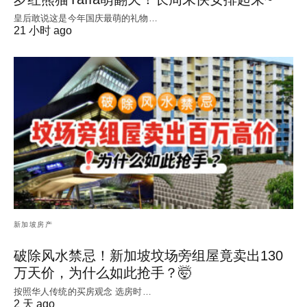
皇后敢说这是今年国庆最萌的礼物…
21 小时 ago
新加坡房产
破除风水禁忌！新加坡坟场旁组屋竟卖出130
万天价，为什么如此抢手？🤯
按照华人传统的买房观念 选房时…
2 天 ago