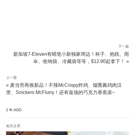
下一篇
新加坡7-Eleven有蜡笔小新独家周边！杯子、抱枕、雨
伞、收纳袋、冷藏袋等等，$12.90起拿下！ »
上一篇
« 麦当劳再推新品！不辣McCrispy炸鸡、烟熏酱鸡肉汉
堡、Snickers McFlurry！还有返场的巧克力香蕉派~
2 年 AGO
相关文章