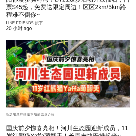
票$45起，免费送限定周边！区区2km/5km路
程难不倒你~
LINE FRIENDS 旗下…
20 小时 ago
新加坡最详细最本地的景点介绍
国庆前夕惊喜亮相！河川生态园迎新成员，11
岁红熊猫Yaffa萌翻天！长周末快安排起来~