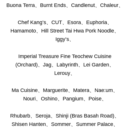
Buona Terra、Burnt Ends、Candlenut、Chaleur、
Chef Kang’s、CUT、Esora、Euphoria、
Hamamoto、Hill Street Tai Hwa Pork Noodle、
Iggy’s、
Imperial Treasure Fine Teochew Cuisine
(Orchard)、Jag、Labyrinth、Lei Garden、
Lerouy、
Ma Cuisine、Marguerite、Matera、Nae:um、
Nouri、Oshino、Pangium、Poise、
Rhubarb、Seroja、Shinji (Bras Basah Road)、
Shisen Hanten、Sommer、Summer Palace、