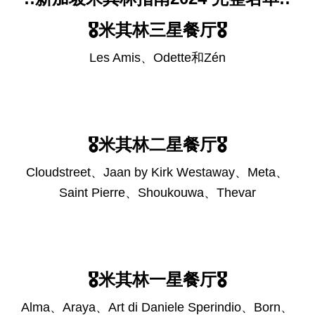
🎖️米其林三星餐厅🎖️
Les Amis、Odette和Zén
🎖️米其林二星餐厅🎖️
Cloudstreet、Jaan by Kirk Westaway、Meta、
Saint Pierre、Shoukouwa、Thevar
🎖️米其林一星餐厅🎖️
Alma、Araya、Art di Daniele Sperindio、Born、