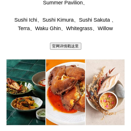
Summer Pavilion、
Sushi Ichi、Sushi Kimura、Sushi Sakuta 、
Terra、Waku Ghin、Whitegrass、Willow
官网详情戳这里