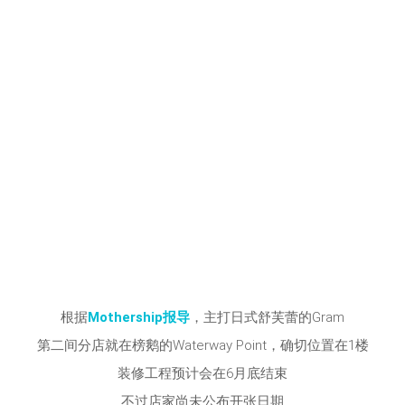
根据
Mothership报导
，主打日式舒芙蕾的Gram
第二间分店就在榜鹅的Waterway Point，确切位置在1楼
装修工程预计会在6月底结束
不过店家尚未公布开张日期