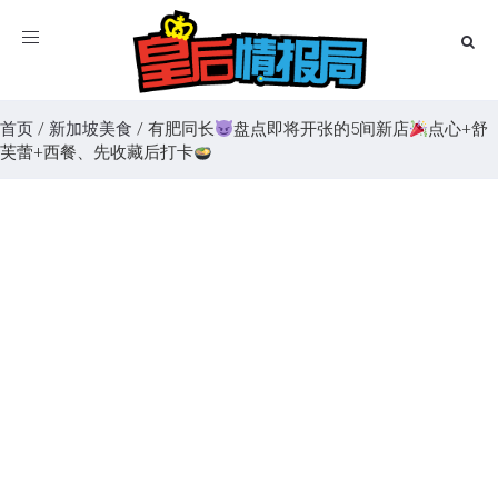
Toggle
navigation
首页
/
新加坡美食
/
有肥同长
盘点即将开张的5间新店
点心+舒
芙蕾+西餐、先收藏后打卡