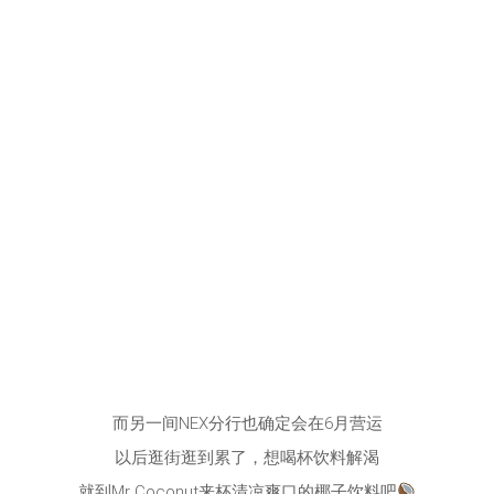
而另一间NEX分行也确定会在6月营运
以后逛街逛到累了，想喝杯饮料解渴
就到Mr Coconut来杯清凉爽口的椰子饮料吧