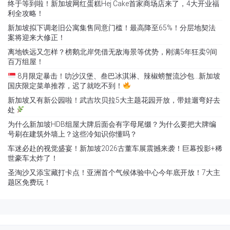
终于等到啦！新加坡网红蛋糕Hej Cake首家商场店来了，4大开业福
利全攻略！
新加坡拟下调老旧公寓集售同意门槛！最高降至65%！分层地契法
案将迎来大修正！
离地铁远又怎样？榜鹅北岸凭借无敌海景等优势，刚满5年狂卖9间
百万组屋！
8月限定暴击！叻沙汉堡、叁巴冰淇淋、辣椒螃蟹流沙包…新加坡
国庆限定菜单推荐，迟了就吃不到！
新加坡又有新公园啦！武吉坎贝拉5大主题花园开放，带娃遛弯好去
处
为什么新加坡HDB组屋大牌后面会有字母尾缀？为什么要把大牌编
号刷在建筑外墙上？这些冷知识你懂吗？
车迷必赴的视觉盛宴！新加坡2026古董车展震撼来袭！巨幕投影+稀
世豪车太炸了！
圣淘沙又添宝藏打卡点！亚洲首个气候体验中心今年底开放！7大主
题区免费玩！