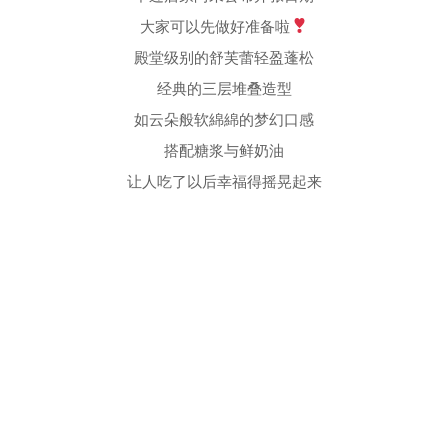
大家可以先做好准备啦
殿堂级别的舒芙蕾轻盈蓬松
经典的三层堆叠造型
如云朵般软綿綿的梦幻口感
搭配糖浆与鲜奶油
让人吃了以后幸福得摇晃起来