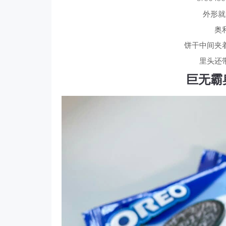
外形就
奥
饼干中间夹
里头还
巨无霸