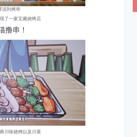
要说到烤串
现了一家宝藏烧烤店
猫撸串！
典川味烧烤以及川菜