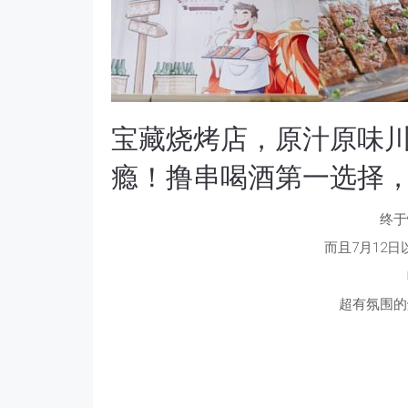
宝藏烧烤店，原汁原味川
瘾！撸串喝酒第一选择
终于
而且7月12
超有氛围的