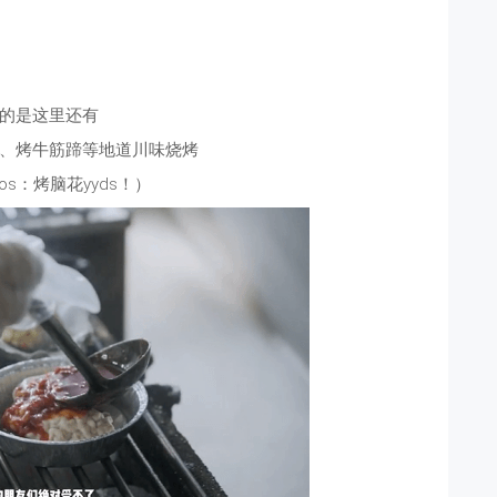
的是这里还有
、烤牛筋蹄等地道川味烧烤
s：烤脑花yyds！）