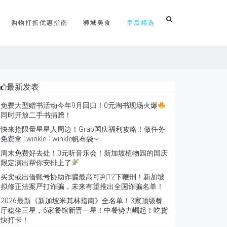
购物打折优惠指南
狮城美食
皇后精选
最新发表
免费大型赠书活动今年9月回归！0元淘书现场火爆
同时开放二手书捐赠！
快来抢限量星星人周边！Grab国庆福利攻略！做任务
免费拿Twinkle Twinkle帆布袋~
周末免费好去处！0元听音乐会！新加坡植物园的国庆
限定演出帮你安排上了
买卖或出借账号协助诈骗最高可判12下鞭刑！新加坡
拟修正法案严打诈骗，未来有望推出全国诈骗名单！
2026最新《新加坡米其林指南》全名单！3家顶级餐
厅稳坐三星，6家餐馆新晋一星！中餐势力崛起！吃货
快打卡！