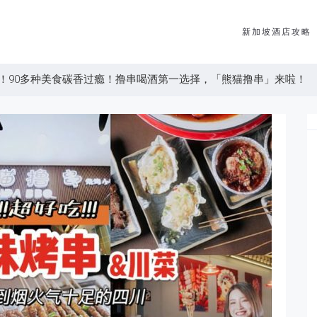
新加坡酒店攻略
！90多种美食碳香过瘾！撸串喝酒第一选择，「熊猫撸串」来啦！