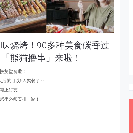
味烧烤！90多种美食碳香过
，「熊猫撸串」来啦！
恢复堂食啦！
日以后就可以5人聚餐了～
喊上好友
烤串必须安排一波！