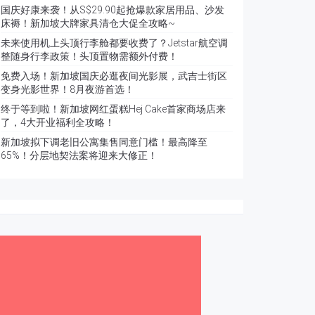
国庆好康来袭！从S$29.90起抢爆款家居用品、沙发
床褥！新加坡大牌家具清仓大促全攻略~
未来使用机上头顶行李舱都要收费了？Jetstar航空调
整随身行李政策！头顶置物需额外付费！
免费入场！新加坡国庆必逛夜间光影展，武吉士街区
变身光影世界！8月夜游首选！
终于等到啦！新加坡网红蛋糕Hej Cake首家商场店来
了，4大开业福利全攻略！
新加坡拟下调老旧公寓集售同意门槛！最高降至
65%！分层地契法案将迎来大修正！