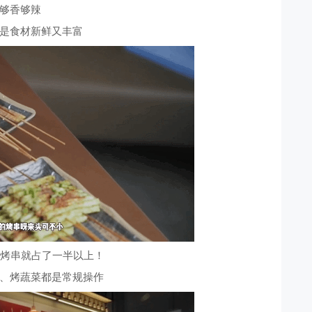
够香够辣
是食材新鲜又丰富
，烤串就占了一半以上！
、烤蔬菜都是常规操作