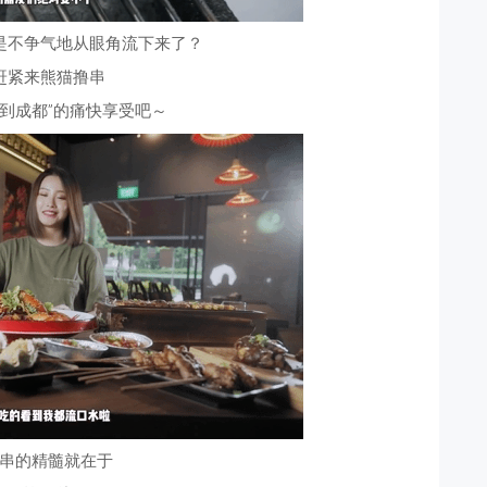
是不争气地从眼角流下来了？
赶紧来熊猫撸串
越到成都”的痛快享受吧～
串的精髓就在于