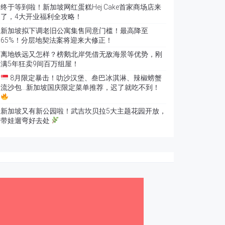
终于等到啦！新加坡网红蛋糕Hej Cake首家商场店来
了，4大开业福利全攻略！
新加坡拟下调老旧公寓集售同意门槛！最高降至
65%！分层地契法案将迎来大修正！
离地铁远又怎样？榜鹅北岸凭借无敌海景等优势，刚
满5年狂卖9间百万组屋！
8月限定暴击！叻沙汉堡、叁巴冰淇淋、辣椒螃蟹
流沙包…新加坡国庆限定菜单推荐，迟了就吃不到！
新加坡又有新公园啦！武吉坎贝拉5大主题花园开放，
带娃遛弯好去处