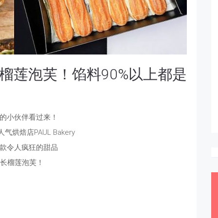
4榴莲泡芙！馅料90%以上都是
的小伙伴看过来！
烘焙店PAUL Bakery
款令人疯狂的甜品
超长榴莲泡芙！