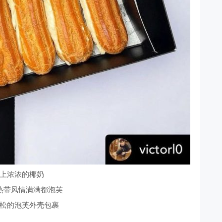
上浓浓的椰奶
热带风情满满都泡芙
松的泡芙外壳包裹