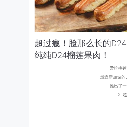
超过瘾！脸那么长的D2
纯纯D24榴莲果肉！
爱吃榴莲
最近新加坡的人气
推出了一
XL