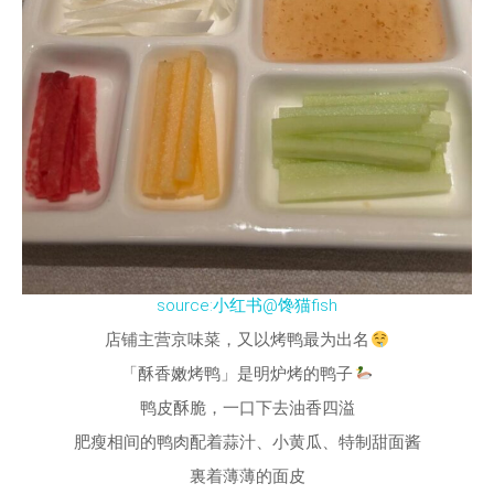
source:小红书@馋猫fish
店铺主营京味菜，又以烤鸭最为出名
「酥香嫩烤鸭」是明炉烤的鸭子
鸭皮酥脆，一口下去油香四溢
肥瘦相间的鸭肉配着蒜汁、小黄瓜、特制甜面酱
裏着薄薄的面皮