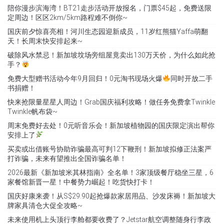
陪你漫步滨海湾！BT21走步活动开放报名，门票$45起，免费送限
定周边！区区2km/5km路程难不倒你~
国庆前夕惊喜亮相！河川生态园迎新成员，11岁红熊猫Yaffa萌翻
天！长周末快安排起来~
破除风水禁忌！新加坡坟场旁组屋竟卖出130万天价，为什么如此抢
手？
免费大型赠书活动今年9月回归！0元淘书现场火爆
同时开放二手
书捐赠！
快来抢限量星星人周边！Grab国庆福利攻略！做任务免费拿Twinkle
Twinkle帆布袋~
周末免费好去处！0元听音乐会！新加坡植物园的国庆限定演出帮你
安排上了
买卖或出借账号协助诈骗最高可判12下鞭刑！新加坡拟修正法案严
打诈骗，未来有望推出全国诈骗名单！
2026最新《新加坡米其林指南》全名单！3家顶级餐厅稳坐三星，6
家餐馆新晋一星！中餐势力崛起！吃货快打卡！
国庆好康来袭！从S$29.90起抢爆款家居用品、沙发床褥！新加坡大
牌家具清仓大促全攻略~
未来使用机上头顶行李舱都要收费了？Jetstar航空调整随身行李政