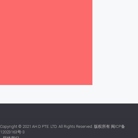
Copyright © 2021
AH.D PTE. LTD.
All Rights Reserved. 版权所有
闽ICP备
12023163号-3