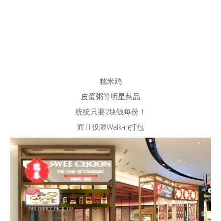
糯米鸡
皮蛋粥等明星菜品
统统只要2块钱每份！
而且仅限Walk-in打包