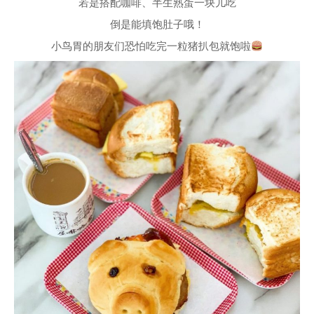
若是搭配咖啡、半生熟蛋一块儿吃
倒是能填饱肚子哦！
小鸟胃的朋友们恐怕吃完一粒猪扒包就饱啦