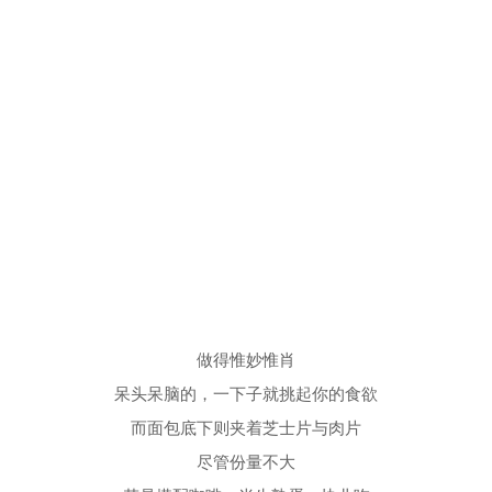
做得惟妙惟肖
呆头呆脑的，一下子就挑起你的食欲
而面包底下则夹着芝士片与肉片
尽管份量不大