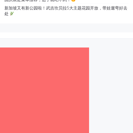
新加坡又有新公园啦！武吉坎贝拉5大主题花园开放，带娃遛弯好去
处