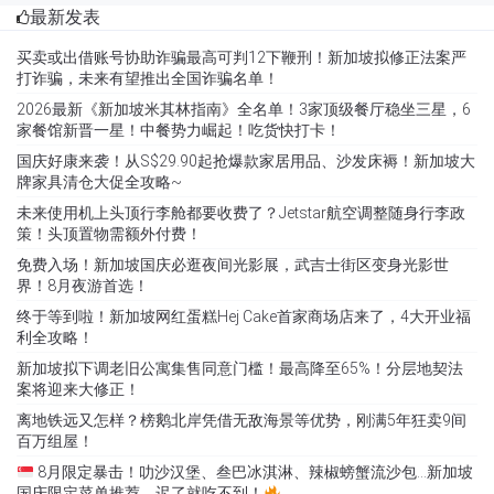
最新发表
买卖或出借账号协助诈骗最高可判12下鞭刑！新加坡拟修正法案严
打诈骗，未来有望推出全国诈骗名单！
2026最新《新加坡米其林指南》全名单！3家顶级餐厅稳坐三星，6
家餐馆新晋一星！中餐势力崛起！吃货快打卡！
国庆好康来袭！从S$29.90起抢爆款家居用品、沙发床褥！新加坡大
牌家具清仓大促全攻略~
未来使用机上头顶行李舱都要收费了？Jetstar航空调整随身行李政
策！头顶置物需额外付费！
免费入场！新加坡国庆必逛夜间光影展，武吉士街区变身光影世
界！8月夜游首选！
终于等到啦！新加坡网红蛋糕Hej Cake首家商场店来了，4大开业福
利全攻略！
新加坡拟下调老旧公寓集售同意门槛！最高降至65%！分层地契法
案将迎来大修正！
离地铁远又怎样？榜鹅北岸凭借无敌海景等优势，刚满5年狂卖9间
百万组屋！
8月限定暴击！叻沙汉堡、叁巴冰淇淋、辣椒螃蟹流沙包…新加坡
国庆限定菜单推荐，迟了就吃不到！