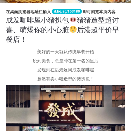
d.bq.sg/153180
在桌面浏览器地址栏输入
即可浏览本页内容
成发咖啡屋小猪扒包
猪猪造型超讨
喜、萌爆你的小心脏
后港超平价早
餐店！
美好的一天就从传统早餐开始
说到美食，总是冲在第一名的皇后
发现到在后港这间成发咖啡屋
竟然有卖小猪造型的猪扒包！