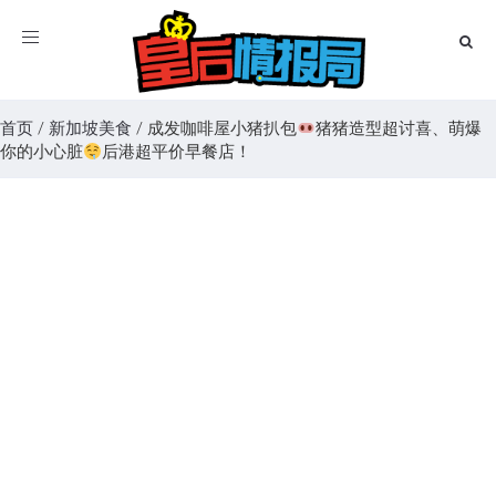
Toggle
navigation
首页
/
新加坡美食
/
成发咖啡屋小猪扒包
猪猪造型超讨喜、萌爆
你的小心脏
后港超平价早餐店！