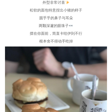
外型非常讨喜
松软的面包特意捏出小猪的样子
圆乎乎的鼻子与耳朵
两颗深邃的眼珠子
摆在你面前，简直卡哇伊到不行
根本舍不得动手吃掉