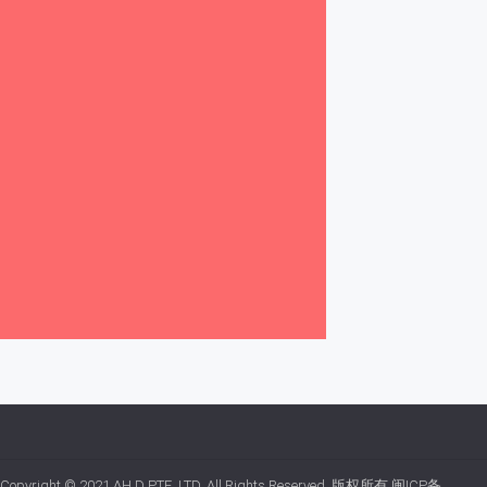
Copyright © 2021
AH.D PTE. LTD.
All Rights Reserved. 版权所有
闽ICP备