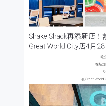
Shake Shack再添
Great World City店4
吃
在新加
S
在Great Wor