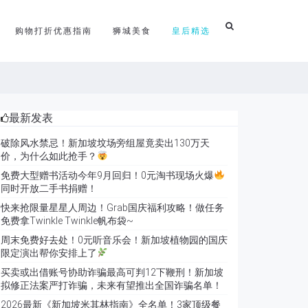
购物打折优惠指南
狮城美食
皇后精选
最新发表
破除风水禁忌！新加坡坟场旁组屋竟卖出130万天
价，为什么如此抢手？
免费大型赠书活动今年9月回归！0元淘书现场火爆
同时开放二手书捐赠！
快来抢限量星星人周边！Grab国庆福利攻略！做任务
免费拿Twinkle Twinkle帆布袋~
周末免费好去处！0元听音乐会！新加坡植物园的国庆
限定演出帮你安排上了
买卖或出借账号协助诈骗最高可判12下鞭刑！新加坡
拟修正法案严打诈骗，未来有望推出全国诈骗名单！
2026最新《新加坡米其林指南》全名单！3家顶级餐