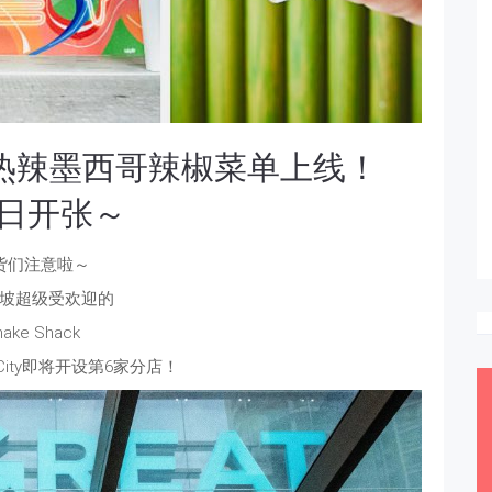
新店！热辣墨西哥辣椒菜单上线！
月28日开张～
货们注意啦～
坡超级受欢迎的
hake Shack
ld City即将开设第6家分店！