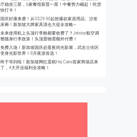
厅稳坐三星，6家餐馆新晋一星！中餐势力崛起！吃货
快打卡！
国庆好康来袭！从S$29.90起抢爆款家居用品、沙发
床褥！新加坡大牌家具清仓大促全攻略~
未来使用机上头顶行李舱都要收费了？Jetstar航空调
整随身行李政策！头顶置物需额外付费！
免费入场！新加坡国庆必逛夜间光影展，武吉士街区
变身光影世界！8月夜游首选！
终于等到啦！新加坡网红蛋糕Hej Cake首家商场店来
了，4大开业福利全攻略！