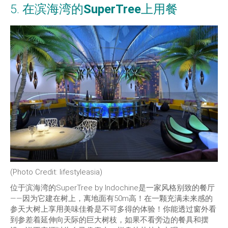
5. 在滨海湾的
SuperTree
上用餐
(Photo Credit: lifestyleasia)
位于滨海湾的SuperTree by Indochine是一家风格别致的餐厅
——因为它建在树上，离地面有50m高！在一颗充满未来感的
参天大树上享用美味佳肴是不可多得的体验！你能透过窗外看
到参差着延伸向天际的巨大树枝，如果不看旁边的餐具和摆