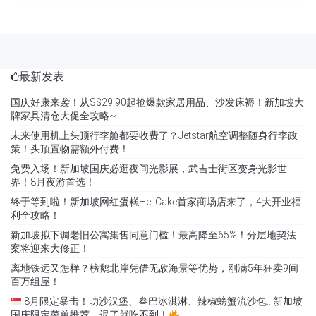
最新发表
国庆好康来袭！从S$29.90起抢爆款家居用品、沙发床褥！新加坡大
牌家具清仓大促全攻略~
未来使用机上头顶行李舱都要收费了？Jetstar航空调整随身行李政
策！头顶置物需额外付费！
免费入场！新加坡国庆必逛夜间光影展，武吉士街区变身光影世
界！8月夜游首选！
终于等到啦！新加坡网红蛋糕Hej Cake首家商场店来了，4大开业福
利全攻略！
新加坡拟下调老旧公寓集售同意门槛！最高降至65%！分层地契法
案将迎来大修正！
离地铁远又怎样？榜鹅北岸凭借无敌海景等优势，刚满5年狂卖9间
百万组屋！
8月限定暴击！叻沙汉堡、叁巴冰淇淋、辣椒螃蟹流沙包…新加坡
国庆限定菜单推荐，迟了就吃不到！