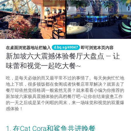
d.bq.sg/49047
在桌面浏览器地址栏输入
即可浏览本页内容
新加坡六大震撼体验餐厅大盘点 — 让
味蕾和视觉一起吃大餐~
吃，是每天必做的而又最平常不过的事情了。每天匆匆忙忙地
地上下班，很多顿饭都在食阁或者快餐店草草解决？就算去了
餐厅却依然觉得格调一般索然无畏？就来看看小编为你推荐的
新加坡六家极具震撼体验的高档餐厅吧~让你在结束疲惫工作
的一天之后或是某个闲暇的周末，来一场味觉和视觉的双重爆
感体验！
1. 在Cat Cora和鲨鱼共进晚餐