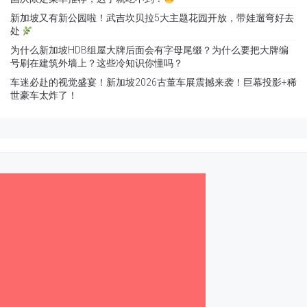
新加坡又有新公园啦！武吉坎贝拉5大主题花园开放，带娃遛弯好去
处
为什么新加坡HDB组屋大牌后面会有字母尾缀？为什么要把大牌编
号刷在建筑外墙上？这些冷知识你懂吗？
车迷必赴的视觉盛宴！新加坡2026古董车展震撼来袭！巨幕投影+稀
世豪车太炸了！