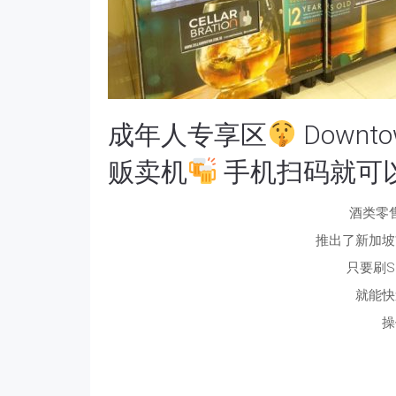
成年人专享区
Downt
贩卖机
手机扫码就可
酒类零
推出了新加坡
只要刷
S
就能快
操