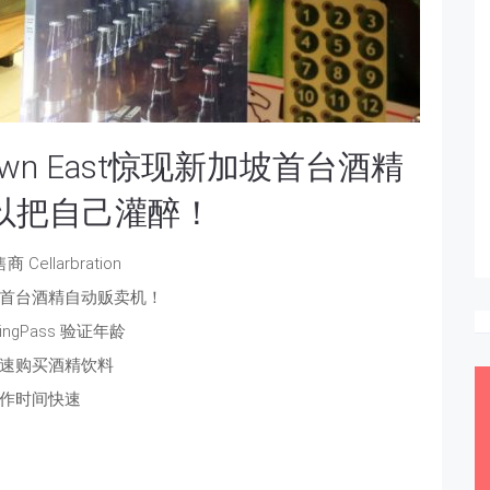
own East惊现新加坡首台酒精
以把自己灌醉！
售商
Cellarbration
首台酒精自动贩卖机！
ingPass 验证年龄
速购买酒精饮料
作时间快速