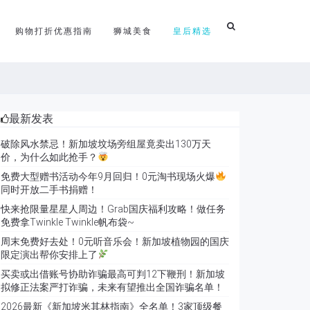
购物打折优惠指南
狮城美食
皇后精选
最新发表
破除风水禁忌！新加坡坟场旁组屋竟卖出130万天
价，为什么如此抢手？
免费大型赠书活动今年9月回归！0元淘书现场火爆
同时开放二手书捐赠！
快来抢限量星星人周边！Grab国庆福利攻略！做任务
免费拿Twinkle Twinkle帆布袋~
周末免费好去处！0元听音乐会！新加坡植物园的国庆
限定演出帮你安排上了
买卖或出借账号协助诈骗最高可判12下鞭刑！新加坡
拟修正法案严打诈骗，未来有望推出全国诈骗名单！
2026最新《新加坡米其林指南》全名单！3家顶级餐