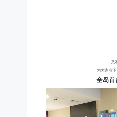
又
为大家省下
全岛首