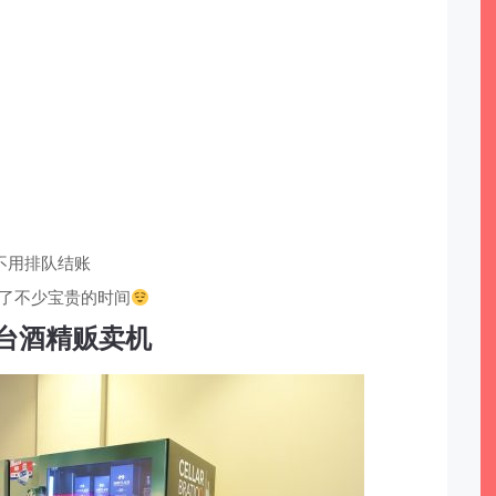
不用排队结账
了不少宝贵的时间
台酒精贩卖机