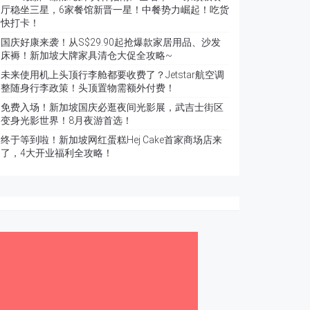
厅稳坐三星，6家餐馆新晋一星！中餐势力崛起！吃货
快打卡！
国庆好康来袭！从S$29.90起抢爆款家居用品、沙发
床褥！新加坡大牌家具清仓大促全攻略~
未来使用机上头顶行李舱都要收费了？Jetstar航空调
整随身行李政策！头顶置物需额外付费！
免费入场！新加坡国庆必逛夜间光影展，武吉士街区
变身光影世界！8月夜游首选！
终于等到啦！新加坡网红蛋糕Hej Cake首家商场店来
了，4大开业福利全攻略！