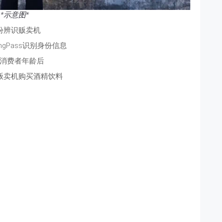
*示意图*
份辨识贩卖机
ngPass识别身份信息
消费者年龄后
贩卖机购买酒精饮料