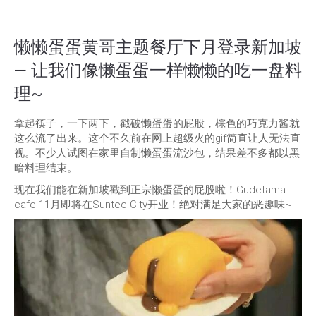
懒懒蛋蛋黄哥主题餐厅下月登录新加坡
— 让我们像懒蛋蛋一样懒懒的吃一盘料
理~
拿起筷子，一下两下，戳破懒蛋蛋的屁股，棕色的巧克力酱就
这么流了出来。这个不久前在网上超级火的gif简直让人无法直
视。不少人试图在家里自制懒蛋蛋流沙包，结果差不多都以黑
暗料理结束。
现在我们能在新加坡戳到正宗懒蛋蛋的屁股啦！Gudetama
cafe 11月即将在Suntec City开业！绝对满足大家的恶趣味~