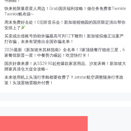
书捐赠！
快来抢限量星星人周边！Grab国庆福利攻略！做任务免费拿Twinkle
Twinkle帆布袋~
周末免费好去处！0元听音乐会！新加坡植物园的国庆限定演出帮你
安排上了
买卖或出借账号协助诈骗最高可判12下鞭刑！新加坡拟修正法案严
打诈骗，未来有望推出全国诈骗名单！
2026最新《新加坡米其林指南》全名单！3家顶级餐厅稳坐三星，6
家餐馆新晋一星！中餐势力崛起！吃货快打卡！
国庆好康来袭！从S$29.90起抢爆款家居用品、沙发床褥！新加坡大
牌家具清仓大促全攻略~
未来使用机上头顶行李舱都要收费了？Jetstar航空调整随身行李政
策！头顶置物需额外付费！