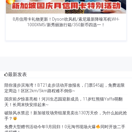
8月信用卡礼物更新！Dyson吹风机/索尼最新降噪耳机WH-
1000XM5/新秀丽旅行箱/350新币四选一！
最新发表
陪你漫步滨海湾！BT21走步活动开放报名，门票$45起，免费送限
定周边！区区2km/5km路程难不倒你~
国庆前夕惊喜亮相！河川生态园迎新成员，11岁红熊猫Yaffa萌翻
天！长周末快安排起来~
破除风水禁忌！新加坡坟场旁组屋竟卖出130万天价，为什么如此抢
手？
免费大型赠书活动今年9月回归！0元淘书现场火爆
同时开放二手