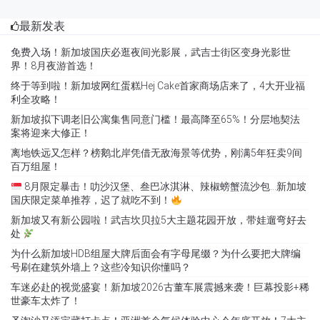
最新发表
免费入场！新加坡国庆必逛夜间光影展，武吉士街区变身光影世
界！8月夜游首选！
终于等到啦！新加坡网红蛋糕Hej Cake首家商场店来了，4大开业福
利全攻略！
新加坡拟下调老旧公寓集售同意门槛！最高降至65%！分层地契法
案将迎来大修正！
离地铁远又怎样？榜鹅北岸凭借无敌海景等优势，刚满5年狂卖9间
百万组屋！
8月限定暴击！叻沙汉堡、叁巴冰淇淋、辣椒螃蟹流沙包…新加坡
国庆限定菜单推荐，迟了就吃不到！
新加坡又有新公园啦！武吉坎贝拉5大主题花园开放，带娃遛弯好去
处
为什么新加坡HDB组屋大牌后面会有字母尾缀？为什么要把大牌编
号刷在建筑外墙上？这些冷知识你懂吗？
车迷必赴的视觉盛宴！新加坡2026古董车展震撼来袭！巨幕投影+稀
世豪车太炸了！