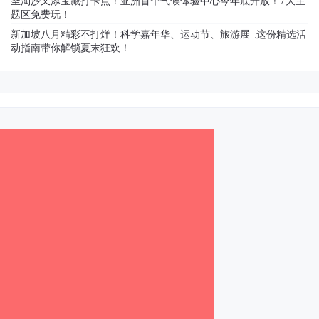
圣淘沙又添宝藏打卡点！亚洲首个气候体验中心今年底开放！7大主
题区免费玩！
新加坡八月精彩不打烊！科学嘉年华、运动节、旅游展…这份精选活
动指南带你解锁夏末狂欢！