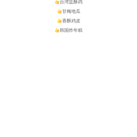
台湾盐酥鸡
甘梅地瓜
香酥鸡皮
韩国炸年糕