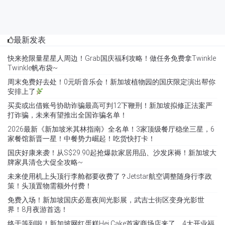
最新发表
快来抢限量星星人周边！Grab国庆福利攻略！做任务免费拿Twinkle
Twinkle帆布袋~
周末免费好去处！0元听音乐会！新加坡植物园的国庆限定演出帮你
安排上了
买卖或出借账号协助诈骗最高可判12下鞭刑！新加坡拟修正法案严
打诈骗，未来有望推出全国诈骗名单！
2026最新《新加坡米其林指南》全名单！3家顶级餐厅稳坐三星，6
家餐馆新晋一星！中餐势力崛起！吃货快打卡！
国庆好康来袭！从S$29.90起抢爆款家居用品、沙发床褥！新加坡大
牌家具清仓大促全攻略~
未来使用机上头顶行李舱都要收费了？Jetstar航空调整随身行李政
策！头顶置物需额外付费！
免费入场！新加坡国庆必逛夜间光影展，武吉士街区变身光影世
界！8月夜游首选！
终于等到啦！新加坡网红蛋糕Hej Cake首家商场店来了，4大开业福