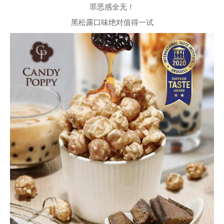
罪恶感全无！
黑松露口味绝对值得一试