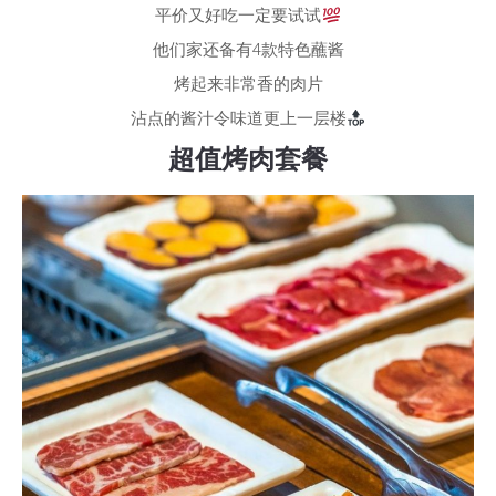
平价又好吃一定要试试
他们家还备有4款特色蘸酱
烤起来非常香的肉片
沾点的酱汁令味道更上一层楼
超值烤肉套餐