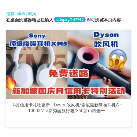
投稿
|
爆料/树洞
d.bq.sg/147740
在桌面浏览器地址栏输入
即可浏览本页内容
8月信用卡礼物更新！Dyson吹风机/索尼最新降噪耳机WH-
1000XM5/新秀丽旅行箱/350新币四选一！