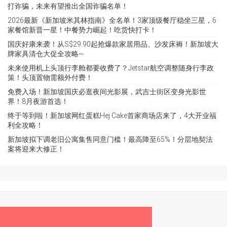
打诈骗，未来有望推出全国诈骗名单！
2026最新《新加坡米其林指南》全名单！3家顶级餐厅稳坐三星，6
家餐馆新晋一星！中餐势力崛起！吃货快打卡！
国庆好康来袭！从S$29.90起抢爆款家居用品、沙发床褥！新加坡大
牌家具清仓大促全攻略~
未来使用机上头顶行李舱都要收费了？Jetstar航空调整随身行李政
策！头顶置物需额外付费！
免费入场！新加坡国庆必逛夜间光影展，武吉士街区变身光影世
界！8月夜游首选！
终于等到啦！新加坡网红蛋糕Hej Cake首家商场店来了，4大开业福
利全攻略！
新加坡拟下调老旧公寓集售同意门槛！最高降至65%！分层地契法
案将迎来大修正！