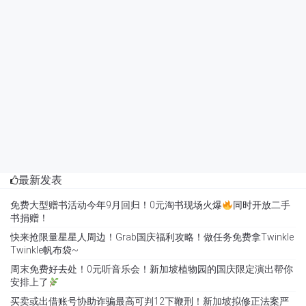
最新发表
免费大型赠书活动今年9月回归！0元淘书现场火爆
同时开放二手
书捐赠！
快来抢限量星星人周边！Grab国庆福利攻略！做任务免费拿Twinkle
Twinkle帆布袋~
周末免费好去处！0元听音乐会！新加坡植物园的国庆限定演出帮你
安排上了
买卖或出借账号协助诈骗最高可判12下鞭刑！新加坡拟修正法案严