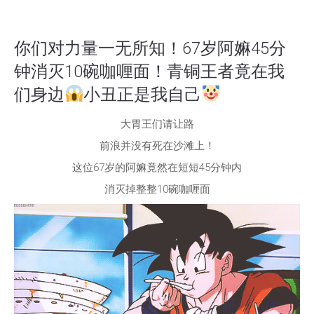
你们对力量一无所知！67岁阿嫲45分
钟消灭10碗咖喱面！青铜王者竟在我
们身边
小丑正是我自己
大胃王们请让路
前浪并没有死在沙滩上！
这位67岁的阿嫲竟然在短短45分钟内
消灭掉整整10碗咖喱面