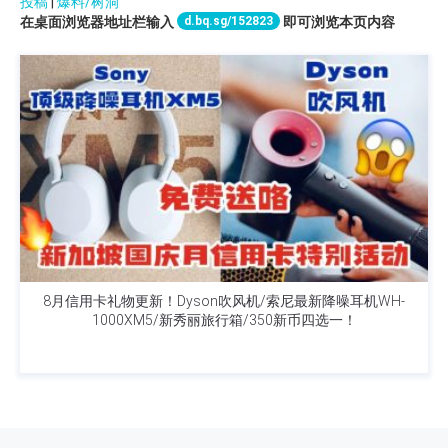
投稿
|
爆料/树洞
d.bq.sg/152823
在桌面浏览器地址栏输入
即可浏览本页内容
8月信用卡礼物更新！Dyson吹风机/索尼最新降噪耳机WH-
1000XM5/新秀丽旅行箱/350新币四选一！