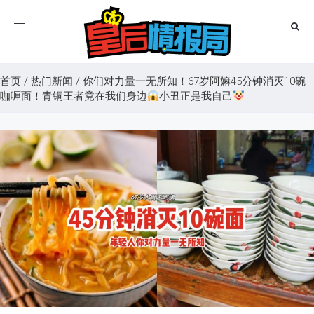
Toggle
navigation
首页
/
热门新闻
/
你们对力量一无所知！67岁阿嫲45分钟消灭10碗
咖喱面！青铜王者竟在我们身边
小丑正是我自己