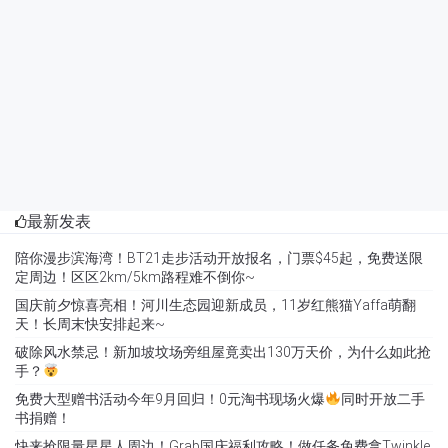
最新发表
陪你漫步滨海湾！BT21走步活动开放报名，门票$45起，免费送限
定周边！区区2km/5km路程难不倒你~
国庆前夕惊喜亮相！河川生态园迎新成员，11岁红熊猫Yaffa萌翻
天！长周末快安排起来~
破除风水禁忌！新加坡坟场旁组屋竟卖出130万天价，为什么如此抢
手？
免费大型赠书活动今年9月回归！0元淘书现场火爆
同时开放二手
书捐赠！
快来抢限量星星人周边！Grab国庆福利攻略！做任务免费拿Twinkle