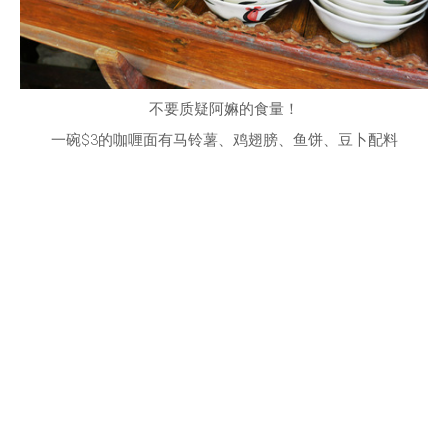
不要质疑阿嫲的食量！
一碗$3的咖喱面有马铃薯、鸡翅膀、鱼饼、豆卜配料