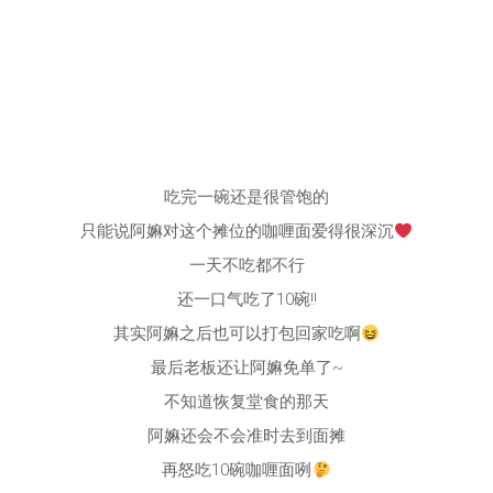
吃完一碗还是很管饱的
只能说阿嫲对这个摊位的咖喱面爱得很深沉
一天不吃都不行
还一口气吃了10碗‼
其实阿嫲之后也可以打包回家吃啊
最后老板还让阿嫲免单了~
不知道恢复堂食的那天
阿嫲还会不会准时去到面摊
再怒吃10碗咖喱面咧