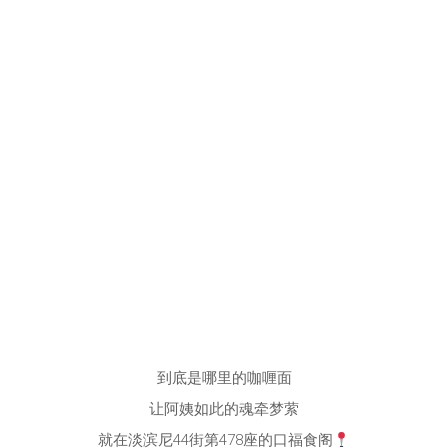
到底是哪里的咖喱面
让阿姨如此的魂牵梦萦
就在淡滨尼44街第478座的口福食阁