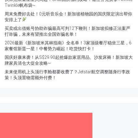
Twinkle帆布袋~
周末免费好去处！0元听音乐会！新加坡植物园的国庆限定演出帮你
安排上了
买卖或出借账号协助诈骗最高可判12下鞭刑！新加坡拟修正法案严
打诈骗，未来有望推出全国诈骗名单！
2026最新《新加坡米其林指南》全名单！3家顶级餐厅稳坐三星，6
家餐馆新晋一星！中餐势力崛起！吃货快打卡！
国庆好康来袭！从S$29.90起抢爆款家居用品、沙发床褥！新加坡大
牌家具清仓大促全攻略~
未来使用机上头顶行李舱都要收费了？Jetstar航空调整随身行李政
策！头顶置物需额外付费！