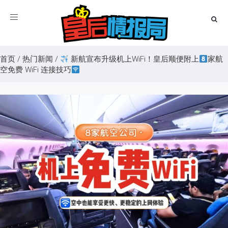
Toggle
navigation
首页
/
热门新闻
/
新航宣布升级机上WiFi！皇后顺便附上
家航
空免费 WiFi 连接技巧