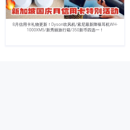
8月信用卡礼物更新！Dyson吹风机/索尼最新降噪耳机WH-
1000XM5/新秀丽旅行箱/350新币四选一！