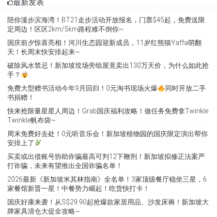
最新发表
陪你漫步滨海湾！BT21走步活动开放报名，门票$45起，免费送限
定周边！区区2km/5km路程难不倒你~
国庆前夕惊喜亮相！河川生态园迎新成员，11岁红熊猫Yaffa萌翻
天！长周末快安排起来~
破除风水禁忌！新加坡坟场旁组屋竟卖出130万天价，为什么如此抢
手？
免费大型赠书活动今年9月回归！0元淘书现场火爆
同时开放二手
书捐赠！
快来抢限量星星人周边！Grab国庆福利攻略！做任务免费拿Twinkle
Twinkle帆布袋~
周末免费好去处！0元听音乐会！新加坡植物园的国庆限定演出帮你
安排上了
买卖或出借账号协助诈骗最高可判12下鞭刑！新加坡拟修正法案严
打诈骗，未来有望推出全国诈骗名单！
2026最新《新加坡米其林指南》全名单！3家顶级餐厅稳坐三星，6
家餐馆新晋一星！中餐势力崛起！吃货快打卡！
国庆好康来袭！从S$29.90起抢爆款家居用品、沙发床褥！新加坡大
牌家具清仓大促全攻略~