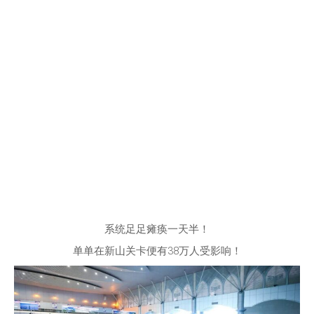
系统足足瘫痪一天半！
单单在新山关卡便有38万人受影响！