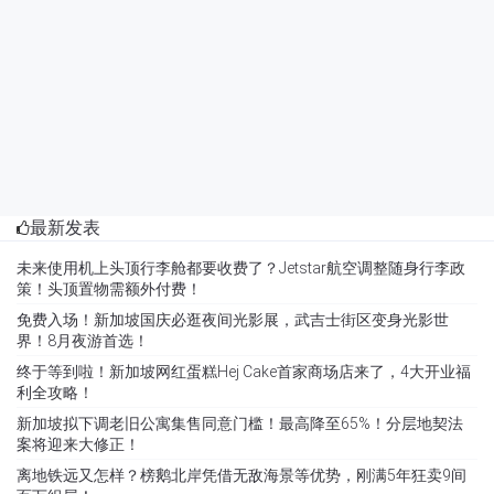
最新发表
未来使用机上头顶行李舱都要收费了？Jetstar航空调整随身行李政
策！头顶置物需额外付费！
免费入场！新加坡国庆必逛夜间光影展，武吉士街区变身光影世
界！8月夜游首选！
终于等到啦！新加坡网红蛋糕Hej Cake首家商场店来了，4大开业福
利全攻略！
新加坡拟下调老旧公寓集售同意门槛！最高降至65%！分层地契法
案将迎来大修正！
离地铁远又怎样？榜鹅北岸凭借无敌海景等优势，刚满5年狂卖9间