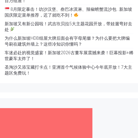
百万组屋！
8月限定暴击！叻沙汉堡、叁巴冰淇淋、辣椒螃蟹流沙包…新加坡
国庆限定菜单推荐，迟了就吃不到！
新加坡又有新公园啦！武吉坎贝拉5大主题花园开放，带娃遛弯好去
处
为什么新加坡HDB组屋大牌后面会有字母尾缀？为什么要把大牌编
号刷在建筑外墙上？这些冷知识你懂吗？
车迷必赴的视觉盛宴！新加坡2026古董车展震撼来袭！巨幕投影+稀
世豪车太炸了！
圣淘沙又添宝藏打卡点！亚洲首个气候体验中心今年底开放！7大主
题区免费玩！