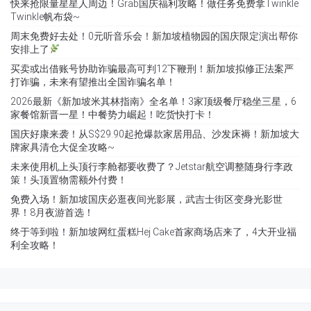
快来抢限量星星人周边！Grab国庆福利攻略！做任务免费拿Twinkle
Twinkle帆布袋~
周末免费好去处！0元听音乐会！新加坡植物园的国庆限定演出帮你
安排上了
买卖或出借账号协助诈骗最高可判12下鞭刑！新加坡拟修正法案严
打诈骗，未来有望推出全国诈骗名单！
2026最新《新加坡米其林指南》全名单！3家顶级餐厅稳坐三星，6
家餐馆新晋一星！中餐势力崛起！吃货快打卡！
国庆好康来袭！从S$29.90起抢爆款家居用品、沙发床褥！新加坡大
牌家具清仓大促全攻略~
未来使用机上头顶行李舱都要收费了？Jetstar航空调整随身行李政
策！头顶置物需额外付费！
免费入场！新加坡国庆必逛夜间光影展，武吉士街区变身光影世
界！8月夜游首选！
终于等到啦！新加坡网红蛋糕Hej Cake首家商场店来了，4大开业福
利全攻略！