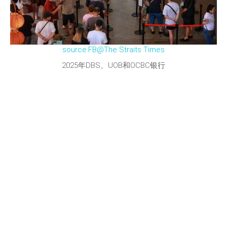
source:FB@The Straits Times
2025年DBS、UOB和OCBC银行