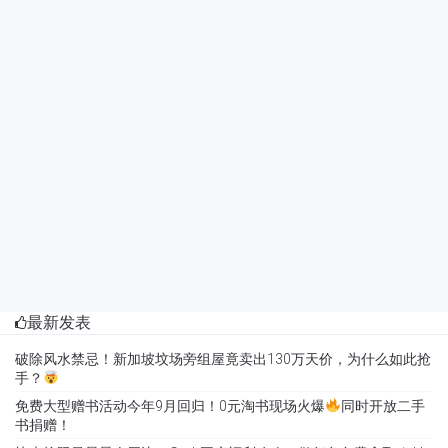
最新发表
破除风水禁忌！新加坡坟场旁组屋竟卖出130万天价，为什么如此抢
手？
免费大型赠书活动今年9月回归！0元淘书现场火爆
同时开放二手
书捐赠！