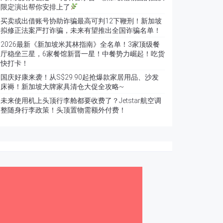
限定演出帮你安排上了
买卖或出借账号协助诈骗最高可判12下鞭刑！新加坡
拟修正法案严打诈骗，未来有望推出全国诈骗名单！
2026最新《新加坡米其林指南》全名单！3家顶级餐
厅稳坐三星，6家餐馆新晋一星！中餐势力崛起！吃货
快打卡！
国庆好康来袭！从S$29.90起抢爆款家居用品、沙发
床褥！新加坡大牌家具清仓大促全攻略~
未来使用机上头顶行李舱都要收费了？Jetstar航空调
整随身行李政策！头顶置物需额外付费！