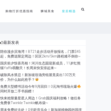
购物打折优惠指南
狮城美食
皇后精选
最新发表
陪你漫步滨海湾！BT21走步活动开放报名，门票$45
起，免费送限定周边！区区2km/5km路程难不倒你~
国庆前夕惊喜亮相！河川生态园迎新成员，11岁红熊
猫Yaffa萌翻天！长周末快安排起来~
破除风水禁忌！新加坡坟场旁组屋竟卖出130万天
价，为什么如此抢手？
免费大型赠书活动今年9月回归！0元淘书现场火爆
同时开放二手书捐赠！
快来抢限量星星人周边！Grab国庆福利攻略！做任务
免费拿Twinkle Twinkle帆布袋~
周末免费好去处！0元听音乐会！新加坡植物园的国庆