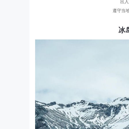
出入
遵守当
冰岛