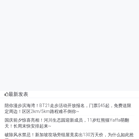
最新发表
陪你漫步滨海湾！BT21走步活动开放报名，门票$45起，免费送限
定周边！区区2km/5km路程难不倒你~
国庆前夕惊喜亮相！河川生态园迎新成员，11岁红熊猫Yaffa萌翻
天！长周末快安排起来~
破除风水禁忌！新加坡坟场旁组屋竟卖出130万天价，为什么如此抢