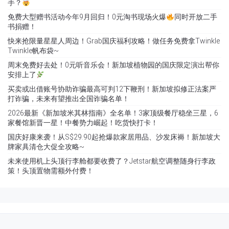
手？
免费大型赠书活动今年9月回归！0元淘书现场火爆
同时开放二手
书捐赠！
快来抢限量星星人周边！Grab国庆福利攻略！做任务免费拿Twinkle
Twinkle帆布袋~
周末免费好去处！0元听音乐会！新加坡植物园的国庆限定演出帮你
安排上了
买卖或出借账号协助诈骗最高可判12下鞭刑！新加坡拟修正法案严
打诈骗，未来有望推出全国诈骗名单！
2026最新《新加坡米其林指南》全名单！3家顶级餐厅稳坐三星，6
家餐馆新晋一星！中餐势力崛起！吃货快打卡！
国庆好康来袭！从S$29.90起抢爆款家居用品、沙发床褥！新加坡大
牌家具清仓大促全攻略~
未来使用机上头顶行李舱都要收费了？Jetstar航空调整随身行李政
策！头顶置物需额外付费！