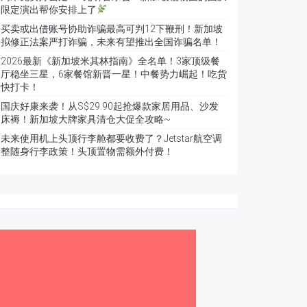
限定演出帮你安排上了
买卖或出借账号协助诈骗最高可判12下鞭刑！新加坡
拟修正法案严打诈骗，未来有望推出全国诈骗名单！
2026最新《新加坡米其林指南》全名单！3家顶级餐
厅稳坐三星，6家餐馆新晋一星！中餐势力崛起！吃货
快打卡！
国庆好康来袭！从S$29.90起抢爆款家居用品、沙发
床褥！新加坡大牌家具清仓大促全攻略~
未来使用机上头顶行李舱都要收费了？Jetstar航空调
整随身行李政策！头顶置物需额外付费！