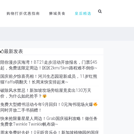
购物打折优惠指南
狮城美食
皇后精选
最新发表
陪你漫步滨海湾！BT21走步活动开放报名，门票$45
起，免费送限定周边！区区2km/5km路程难不倒你~
国庆前夕惊喜亮相！河川生态园迎新成员，11岁红熊
猫Yaffa萌翻天！长周末快安排起来~
破除风水禁忌！新加坡坟场旁组屋竟卖出130万天
价，为什么如此抢手？
免费大型赠书活动今年9月回归！0元淘书现场火爆
同时开放二手书捐赠！
快来抢限量星星人周边！Grab国庆福利攻略！做任务
免费拿Twinkle Twinkle帆布袋~
周末免费好去处！0元听音乐会！新加坡植物园的国庆