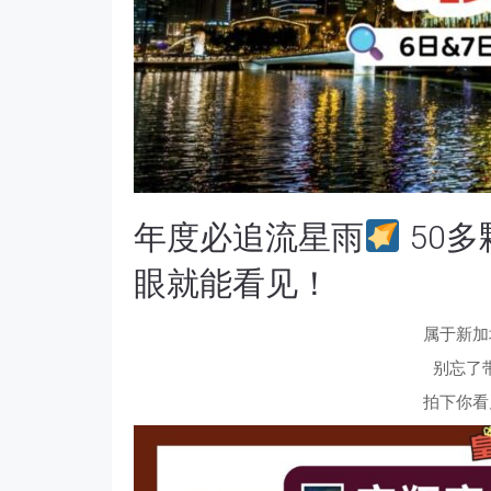
年度必追流星雨
50
眼就能看见！
属于新加
别忘了
拍下你看