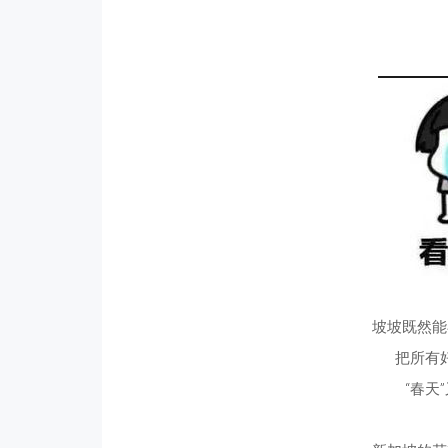
坡坡既然能
把所有
“春天