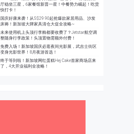
厅稳坐三星，6家餐馆新晋一星！中餐势力崛起！吃货
快打卡！
国庆好康来袭！从S$29.90起抢爆款家居用品、沙发
床褥！新加坡大牌家具清仓大促全攻略~
未来使用机上头顶行李舱都要收费了？Jetstar航空调
整随身行李政策！头顶置物需额外付费！
免费入场！新加坡国庆必逛夜间光影展，武吉士街区
变身光影世界！8月夜游首选！
终于等到啦！新加坡网红蛋糕Hej Cake首家商场店来
了，4大开业福利全攻略！