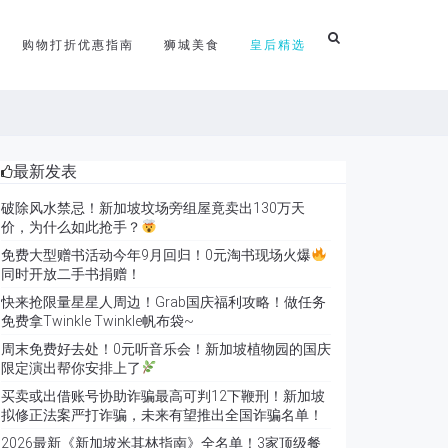
购物打折优惠指南
狮城美食
皇后精选
最新发表
破除风水禁忌！新加坡坟场旁组屋竟卖出130万天
价，为什么如此抢手？
免费大型赠书活动今年9月回归！0元淘书现场火爆
同时开放二手书捐赠！
快来抢限量星星人周边！Grab国庆福利攻略！做任务
免费拿Twinkle Twinkle帆布袋~
周末免费好去处！0元听音乐会！新加坡植物园的国庆
限定演出帮你安排上了
买卖或出借账号协助诈骗最高可判12下鞭刑！新加坡
拟修正法案严打诈骗，未来有望推出全国诈骗名单！
2026最新《新加坡米其林指南》全名单！3家顶级餐