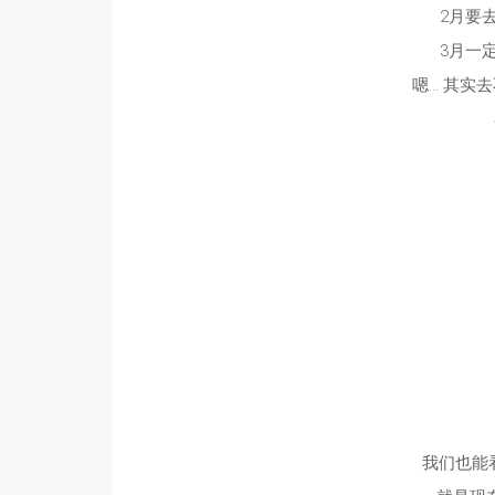
2月要
3月一
嗯… 其实
我们也能