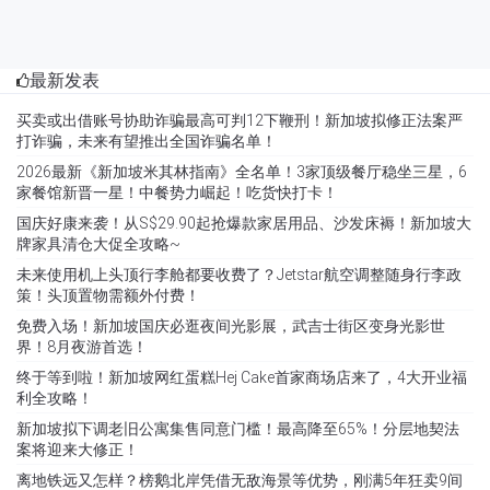
最新发表
买卖或出借账号协助诈骗最高可判12下鞭刑！新加坡拟修正法案严
打诈骗，未来有望推出全国诈骗名单！
2026最新《新加坡米其林指南》全名单！3家顶级餐厅稳坐三星，6
家餐馆新晋一星！中餐势力崛起！吃货快打卡！
国庆好康来袭！从S$29.90起抢爆款家居用品、沙发床褥！新加坡大
牌家具清仓大促全攻略~
未来使用机上头顶行李舱都要收费了？Jetstar航空调整随身行李政
策！头顶置物需额外付费！
免费入场！新加坡国庆必逛夜间光影展，武吉士街区变身光影世
界！8月夜游首选！
终于等到啦！新加坡网红蛋糕Hej Cake首家商场店来了，4大开业福
利全攻略！
新加坡拟下调老旧公寓集售同意门槛！最高降至65%！分层地契法
案将迎来大修正！
离地铁远又怎样？榜鹅北岸凭借无敌海景等优势，刚满5年狂卖9间