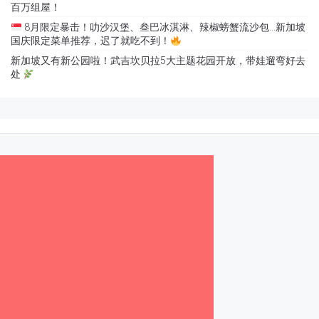
百万组屋！
8月限定暴击！叻沙汉堡、叁巴冰淇淋、辣椒螃蟹流沙包…新加坡
国庆限定菜单推荐，迟了就吃不到！
新加坡又有新公园啦！武吉坎贝拉5大主题花园开放，带娃遛弯好去
处