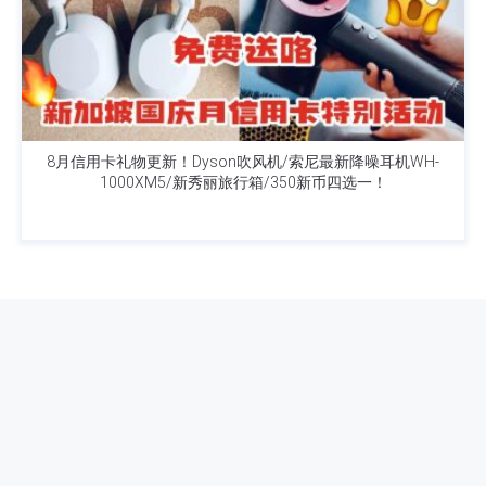
8月信用卡礼物更新！Dyson吹风机/索尼最新降噪耳机WH-
1000XM5/新秀丽旅行箱/350新币四选一！