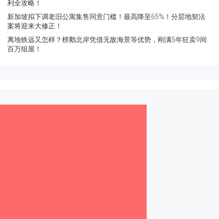
利全攻略！
新加坡拟下调老旧公寓集售同意门槛！最高降至65%！分层地契法
案将迎来大修正！
离地铁远又怎样？榜鹅北岸凭借无敌海景等优势，刚满5年狂卖9间
百万组屋！