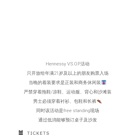
Hennessy V.S.O.P活动
只开放给年满21岁及以上的朋友购票入场
当晚的着装要求是正装和商务休闲装
严禁穿着拖鞋/凉鞋、运动服、背心和沙滩装
男士必须穿着衬衫、包鞋和长裤
同时该活动是free standing现场
通过低消能够预订桌子及沙发