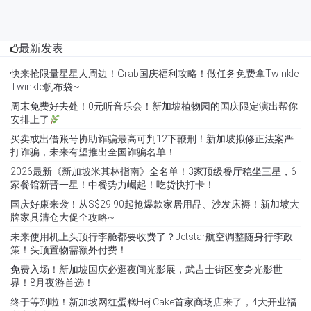
最新发表
快来抢限量星星人周边！Grab国庆福利攻略！做任务免费拿Twinkle
Twinkle帆布袋~
周末免费好去处！0元听音乐会！新加坡植物园的国庆限定演出帮你
安排上了
买卖或出借账号协助诈骗最高可判12下鞭刑！新加坡拟修正法案严
打诈骗，未来有望推出全国诈骗名单！
2026最新《新加坡米其林指南》全名单！3家顶级餐厅稳坐三星，6
家餐馆新晋一星！中餐势力崛起！吃货快打卡！
国庆好康来袭！从S$29.90起抢爆款家居用品、沙发床褥！新加坡大
牌家具清仓大促全攻略~
未来使用机上头顶行李舱都要收费了？Jetstar航空调整随身行李政
策！头顶置物需额外付费！
免费入场！新加坡国庆必逛夜间光影展，武吉士街区变身光影世
界！8月夜游首选！
终于等到啦！新加坡网红蛋糕Hej Cake首家商场店来了，4大开业福