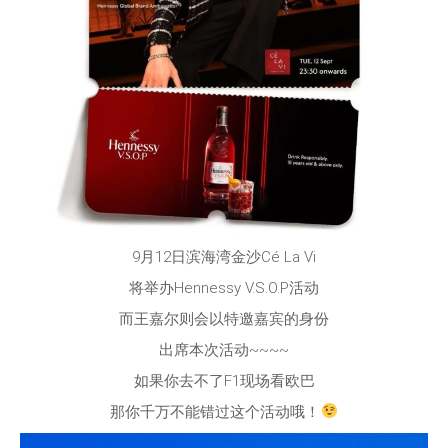
9月12日滨海湾金沙Cé La Vi
将举办Hennessy V.S.O.P活动
而王嘉尔则会以特邀嘉宾的身份
出席本次活动~~~~
如果你去不了F1现场看欧巴
那你千万不能错过这个活动哦！