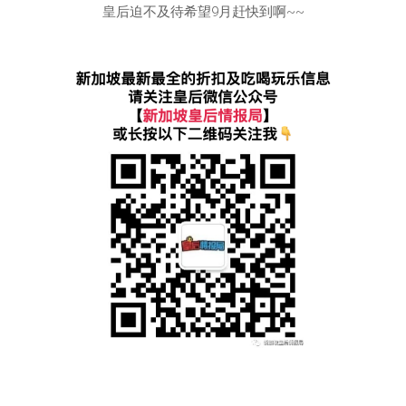
皇后迫不及待希望9月赶快到啊~~