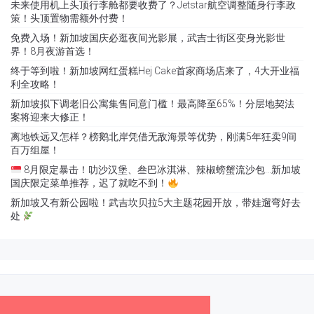
未来使用机上头顶行李舱都要收费了？Jetstar航空调整随身行李政
策！头顶置物需额外付费！
免费入场！新加坡国庆必逛夜间光影展，武吉士街区变身光影世
界！8月夜游首选！
终于等到啦！新加坡网红蛋糕Hej Cake首家商场店来了，4大开业福
利全攻略！
新加坡拟下调老旧公寓集售同意门槛！最高降至65%！分层地契法
案将迎来大修正！
离地铁远又怎样？榜鹅北岸凭借无敌海景等优势，刚满5年狂卖9间
百万组屋！
8月限定暴击！叻沙汉堡、叁巴冰淇淋、辣椒螃蟹流沙包…新加坡
国庆限定菜单推荐，迟了就吃不到！
新加坡又有新公园啦！武吉坎贝拉5大主题花园开放，带娃遛弯好去
处