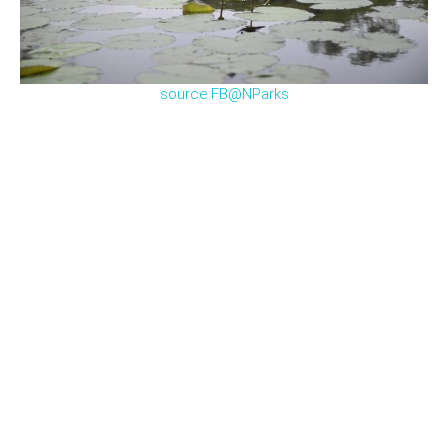
source:FB@NParks