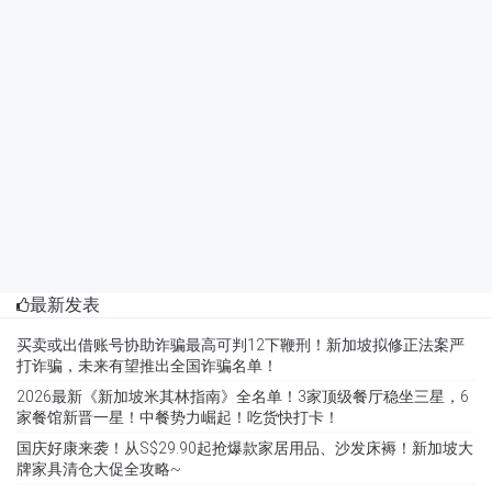
最新发表
买卖或出借账号协助诈骗最高可判12下鞭刑！新加坡拟修正法案严
打诈骗，未来有望推出全国诈骗名单！
2026最新《新加坡米其林指南》全名单！3家顶级餐厅稳坐三星，6
家餐馆新晋一星！中餐势力崛起！吃货快打卡！
国庆好康来袭！从S$29.90起抢爆款家居用品、沙发床褥！新加坡大
牌家具清仓大促全攻略~