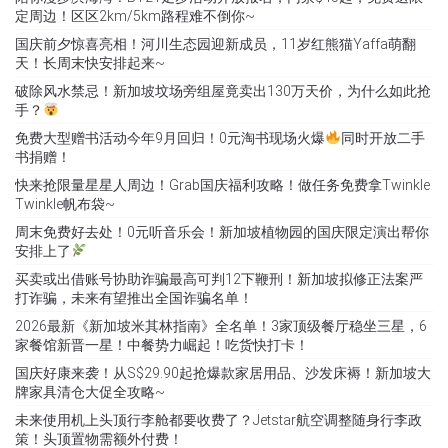
定周边！区区2km/5km路程难不倒你~
国庆前夕惊喜亮相！河川生态园迎新成员，11岁红熊猫Yaffa萌翻
天！长周末快安排起来~
破除风水禁忌！新加坡坟场旁组屋竟卖出130万天价，为什么如此抢
手？
免费大型赠书活动今年9月回归！0元淘书现场火爆
同时开放二手
书捐赠！
快来抢限量星星人周边！Grab国庆福利攻略！做任务免费拿Twinkle
Twinkle帆布袋~
周末免费好去处！0元听音乐会！新加坡植物园的国庆限定演出帮你
安排上了
买卖或出借账号协助诈骗最高可判12下鞭刑！新加坡拟修正法案严
打诈骗，未来有望推出全国诈骗名单！
2026最新《新加坡米其林指南》全名单！3家顶级餐厅稳坐三星，6
家餐馆新晋一星！中餐势力崛起！吃货快打卡！
国庆好康来袭！从S$29.90起抢爆款家居用品、沙发床褥！新加坡大
牌家具清仓大促全攻略~
未来使用机上头顶行李舱都要收费了？Jetstar航空调整随身行李政
策！头顶置物需额外付费！