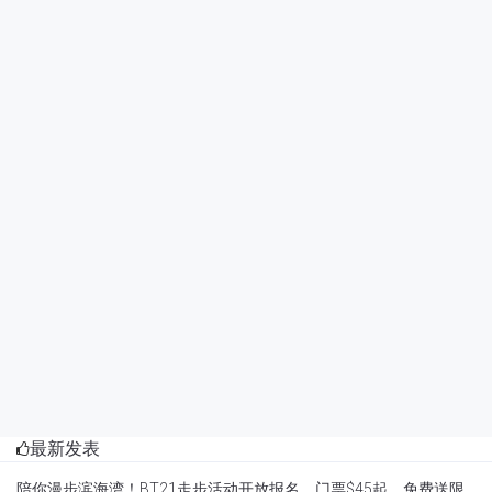
最新发表
陪你漫步滨海湾！BT21走步活动开放报名，门票$45起，免费送限