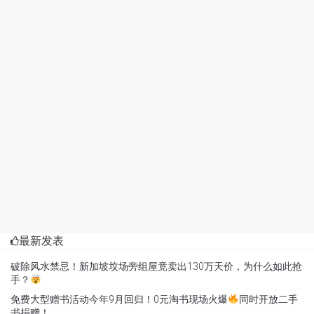
最新发表
破除风水禁忌！新加坡坟场旁组屋竟卖出130万天价，为什么如此抢
手？
免费大型赠书活动今年9月回归！0元淘书现场火爆
同时开放二手
书捐赠！