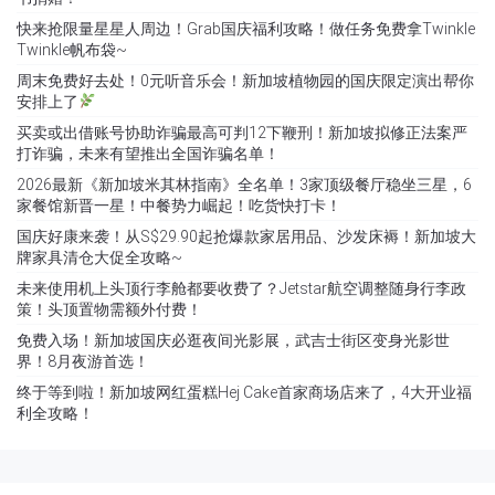
快来抢限量星星人周边！Grab国庆福利攻略！做任务免费拿Twinkle
Twinkle帆布袋~
周末免费好去处！0元听音乐会！新加坡植物园的国庆限定演出帮你
安排上了
买卖或出借账号协助诈骗最高可判12下鞭刑！新加坡拟修正法案严
打诈骗，未来有望推出全国诈骗名单！
2026最新《新加坡米其林指南》全名单！3家顶级餐厅稳坐三星，6
家餐馆新晋一星！中餐势力崛起！吃货快打卡！
国庆好康来袭！从S$29.90起抢爆款家居用品、沙发床褥！新加坡大
牌家具清仓大促全攻略~
未来使用机上头顶行李舱都要收费了？Jetstar航空调整随身行李政
策！头顶置物需额外付费！
免费入场！新加坡国庆必逛夜间光影展，武吉士街区变身光影世
界！8月夜游首选！
终于等到啦！新加坡网红蛋糕Hej Cake首家商场店来了，4大开业福
利全攻略！