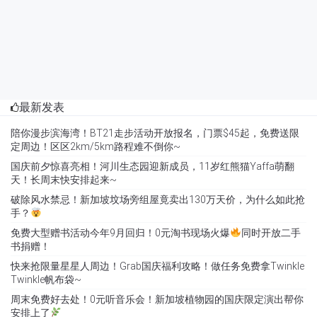
最新发表
陪你漫步滨海湾！BT21走步活动开放报名，门票$45起，免费送限
定周边！区区2km/5km路程难不倒你~
国庆前夕惊喜亮相！河川生态园迎新成员，11岁红熊猫Yaffa萌翻
天！长周末快安排起来~
破除风水禁忌！新加坡坟场旁组屋竟卖出130万天价，为什么如此抢
手？
免费大型赠书活动今年9月回归！0元淘书现场火爆
同时开放二手
书捐赠！
快来抢限量星星人周边！Grab国庆福利攻略！做任务免费拿Twinkle
Twinkle帆布袋~
周末免费好去处！0元听音乐会！新加坡植物园的国庆限定演出帮你
安排上了