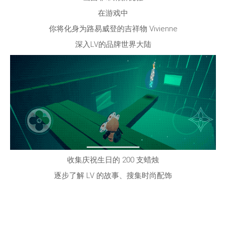
在游戏中
你将化身为路易威登的吉祥物
Vivienne
深入LV的品牌世界大陆
收集庆祝生日的
200
支蜡烛
逐步了解
LV
的故事、搜集时尚配饰