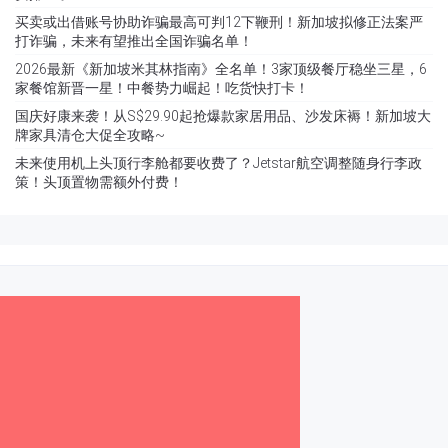
买卖或出借账号协助诈骗最高可判12下鞭刑！新加坡拟修正法案严
打诈骗，未来有望推出全国诈骗名单！
2026最新《新加坡米其林指南》全名单！3家顶级餐厅稳坐三星，6
家餐馆新晋一星！中餐势力崛起！吃货快打卡！
国庆好康来袭！从S$29.90起抢爆款家居用品、沙发床褥！新加坡大
牌家具清仓大促全攻略~
未来使用机上头顶行李舱都要收费了？Jetstar航空调整随身行李政
策！头顶置物需额外付费！