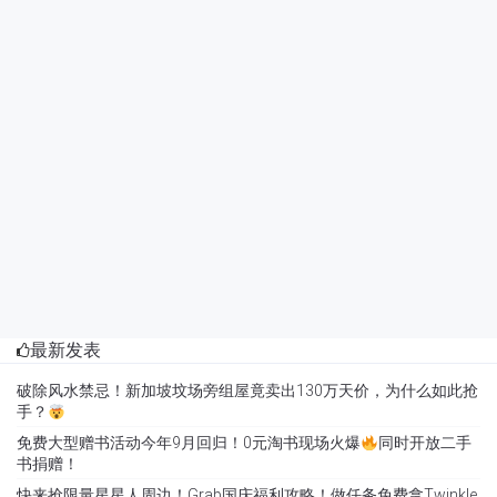
最新发表
破除风水禁忌！新加坡坟场旁组屋竟卖出130万天价，为什么如此抢
手？
免费大型赠书活动今年9月回归！0元淘书现场火爆
同时开放二手
书捐赠！
快来抢限量星星人周边！Grab国庆福利攻略！做任务免费拿Twinkle