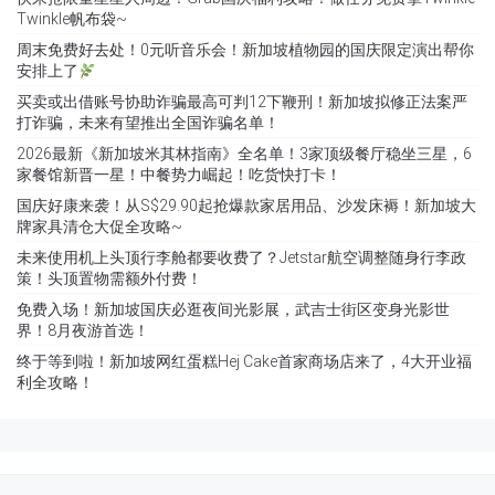
Twinkle帆布袋~
周末免费好去处！0元听音乐会！新加坡植物园的国庆限定演出帮你
安排上了
买卖或出借账号协助诈骗最高可判12下鞭刑！新加坡拟修正法案严
打诈骗，未来有望推出全国诈骗名单！
2026最新《新加坡米其林指南》全名单！3家顶级餐厅稳坐三星，6
家餐馆新晋一星！中餐势力崛起！吃货快打卡！
国庆好康来袭！从S$29.90起抢爆款家居用品、沙发床褥！新加坡大
牌家具清仓大促全攻略~
未来使用机上头顶行李舱都要收费了？Jetstar航空调整随身行李政
策！头顶置物需额外付费！
免费入场！新加坡国庆必逛夜间光影展，武吉士街区变身光影世
界！8月夜游首选！
终于等到啦！新加坡网红蛋糕Hej Cake首家商场店来了，4大开业福
利全攻略！