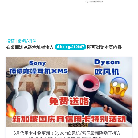
投稿
|
爆料/树洞
d.bq.sg/210867
在桌面浏览器地址栏输入
即可浏览本页内容
8月信用卡礼物更新！Dyson吹风机/索尼最新降噪耳机WH-