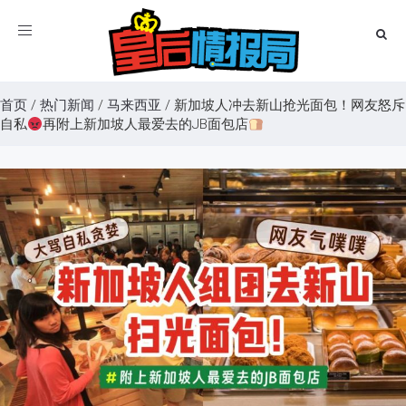
Toggle
navigation
首页
/
热门新闻
/
马来西亚
/
新加坡人冲去新山抢光面包！网友怒斥
自私
再附上新加坡人最爱去的JB面包店