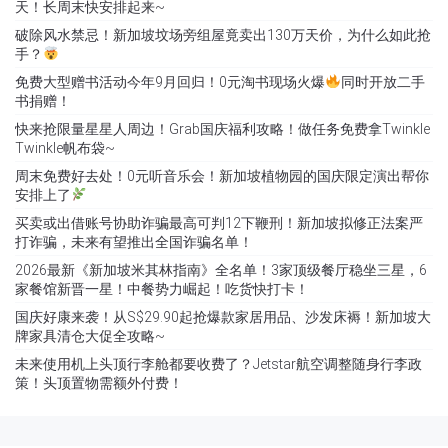
天！长周末快安排起来~
破除风水禁忌！新加坡坟场旁组屋竟卖出130万天价，为什么如此抢
手？
免费大型赠书活动今年9月回归！0元淘书现场火爆
同时开放二手
书捐赠！
快来抢限量星星人周边！Grab国庆福利攻略！做任务免费拿Twinkle
Twinkle帆布袋~
周末免费好去处！0元听音乐会！新加坡植物园的国庆限定演出帮你
安排上了
买卖或出借账号协助诈骗最高可判12下鞭刑！新加坡拟修正法案严
打诈骗，未来有望推出全国诈骗名单！
2026最新《新加坡米其林指南》全名单！3家顶级餐厅稳坐三星，6
家餐馆新晋一星！中餐势力崛起！吃货快打卡！
国庆好康来袭！从S$29.90起抢爆款家居用品、沙发床褥！新加坡大
牌家具清仓大促全攻略~
未来使用机上头顶行李舱都要收费了？Jetstar航空调整随身行李政
策！头顶置物需额外付费！