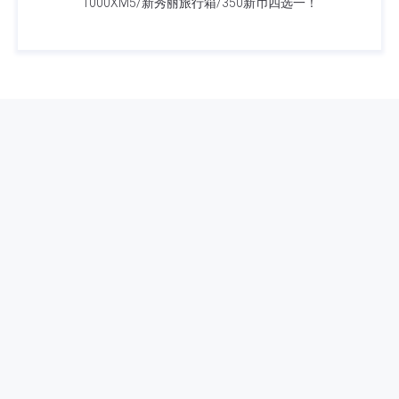
1000XM5/新秀丽旅行箱/350新币四选一！