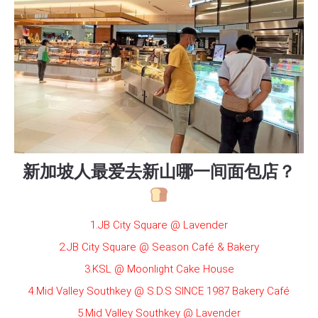
新加坡人最爱去新山哪一间面包店？
1.JB City Square @ Lavender
2.JB City Square @ Season Café & Bakery
3.KSL @ Moonlight Cake House
4.Mid Valley Southkey @ S.D.S SINCE 1987 Bakery Café
5.Mid Valley Southkey @ Lavender