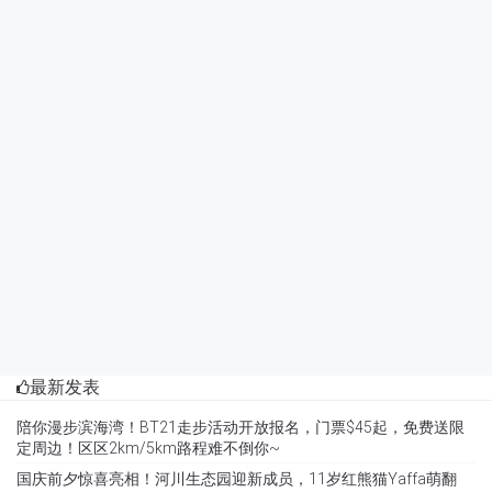
最新发表
陪你漫步滨海湾！BT21走步活动开放报名，门票$45起，免费送限
定周边！区区2km/5km路程难不倒你~
国庆前夕惊喜亮相！河川生态园迎新成员，11岁红熊猫Yaffa萌翻