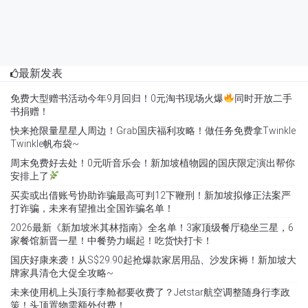
最新发表
免费大型赠书活动今年9月回归！0元淘书现场火爆
同时开放二手
书捐赠！
快来抢限量星星人周边！Grab国庆福利攻略！做任务免费拿Twinkle
Twinkle帆布袋~
周末免费好去处！0元听音乐会！新加坡植物园的国庆限定演出帮你
安排上了
买卖或出借账号协助诈骗最高可判12下鞭刑！新加坡拟修正法案严
打诈骗，未来有望推出全国诈骗名单！
2026最新《新加坡米其林指南》全名单！3家顶级餐厅稳坐三星，6
家餐馆新晋一星！中餐势力崛起！吃货快打卡！
国庆好康来袭！从S$29.90起抢爆款家居用品、沙发床褥！新加坡大
牌家具清仓大促全攻略~
未来使用机上头顶行李舱都要收费了？Jetstar航空调整随身行李政
策！头顶置物需额外付费！