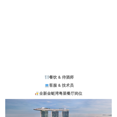
餐饮 & 侍酒师
客服 & 技术员
全新金蜓湾粤菜餐厅岗位