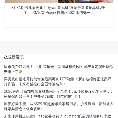
8月信用卡礼物更新！Dyson吹风机/索尼最新降噪耳机WH-
1000XM5/新秀丽旅行箱/350新币四选一！
最新发表
周末免费好去处！0元听音乐会！新加坡植物园的国庆限定演出帮你
安排上了
买卖或出借账号协助诈骗最高可判12下鞭刑！新加坡拟修正法案严
打诈骗，未来有望推出全国诈骗名单！
2026最新《新加坡米其林指南》全名单！3家顶级餐厅稳坐三星，6
家餐馆新晋一星！中餐势力崛起！吃货快打卡！
国庆好康来袭！从S$29.90起抢爆款家居用品、沙发床褥！新加坡大
牌家具清仓大促全攻略~
未来使用机上头顶行李舱都要收费了？Jetstar航空调整随身行李政