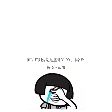
而NUT则分别是盛誉81-90，排名54
捂脸不敢看