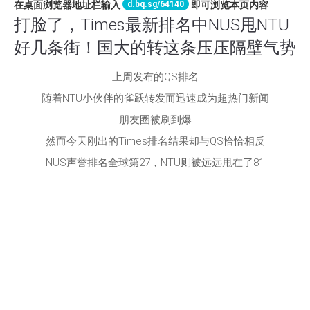
d.bq.sg/64140
在桌面浏览器地址栏输入
即可浏览本页内容
打脸了，Times最新排名中NUS甩NTU
好几条街！国大的转这条压压隔壁气势
上周发布的QS排名
随着NTU小伙伴的雀跃转发而迅速成为超热门新闻
朋友圈被刷到爆
然而今天刚出的Times排名结果却与QS恰恰相反
NUS声誉排名全球第27，NTU则被远远甩在了81