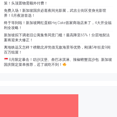
策！头顶置物需额外付费！
免费入场！新加坡国庆必逛夜间光影展，武吉士街区变身光影世
界！8月夜游首选！
终于等到啦！新加坡网红蛋糕Hej Cake首家商场店来了，4大开业福
利全攻略！
新加坡拟下调老旧公寓集售同意门槛！最高降至65%！分层地契法
案将迎来大修正！
离地铁远又怎样？榜鹅北岸凭借无敌海景等优势，刚满5年狂卖9间
百万组屋！
8月限定暴击！叻沙汉堡、叁巴冰淇淋、辣椒螃蟹流沙包…新加坡
国庆限定菜单推荐，迟了就吃不到！