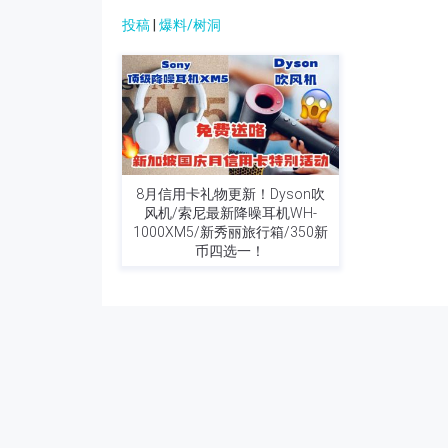
投稿
|
爆料/树洞
8月信用卡礼物更新！Dyson吹
风机/索尼最新降噪耳机WH-
1000XM5/新秀丽旅行箱/350新
币四选一！