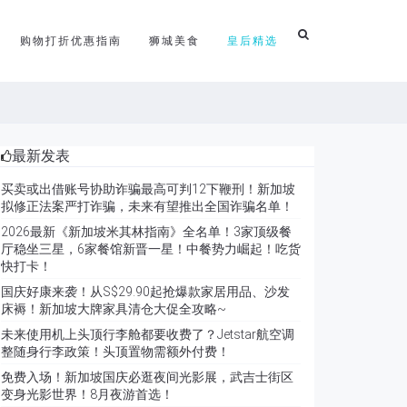
购物打折优惠指南
狮城美食
皇后精选
最新发表
买卖或出借账号协助诈骗最高可判12下鞭刑！新加坡
拟修正法案严打诈骗，未来有望推出全国诈骗名单！
2026最新《新加坡米其林指南》全名单！3家顶级餐
厅稳坐三星，6家餐馆新晋一星！中餐势力崛起！吃货
快打卡！
国庆好康来袭！从S$29.90起抢爆款家居用品、沙发
床褥！新加坡大牌家具清仓大促全攻略~
未来使用机上头顶行李舱都要收费了？Jetstar航空调
整随身行李政策！头顶置物需额外付费！
免费入场！新加坡国庆必逛夜间光影展，武吉士街区
变身光影世界！8月夜游首选！