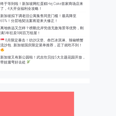
终于等到啦！新加坡网红蛋糕Hej Cake首家商场店来
了，4大开业福利全攻略！
新加坡拟下调老旧公寓集售同意门槛！最高降至
65%！分层地契法案将迎来大修正！
离地铁远又怎样？榜鹅北岸凭借无敌海景等优势，刚
满5年狂卖9间百万组屋！
8月限定暴击！叻沙汉堡、叁巴冰淇淋、辣椒螃蟹
流沙包…新加坡国庆限定菜单推荐，迟了就吃不到！
新加坡又有新公园啦！武吉坎贝拉5大主题花园开放，
带娃遛弯好去处