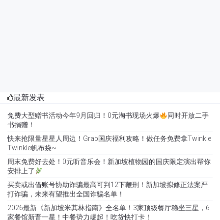
最新发表
免费大型赠书活动今年9月回归！0元淘书现场火爆
同时开放二手
书捐赠！
快来抢限量星星人周边！Grab国庆福利攻略！做任务免费拿Twinkle
Twinkle帆布袋~
周末免费好去处！0元听音乐会！新加坡植物园的国庆限定演出帮你
安排上了
买卖或出借账号协助诈骗最高可判12下鞭刑！新加坡拟修正法案严
打诈骗，未来有望推出全国诈骗名单！
2026最新《新加坡米其林指南》全名单！3家顶级餐厅稳坐三星，6
家餐馆新晋一星！中餐势力崛起！吃货快打卡！