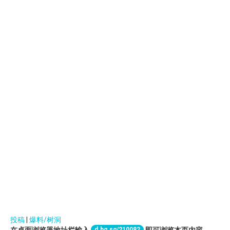
投稿
|
爆料/树洞
d.bq.sg/210082
在桌面浏览器地址栏输入
即可浏览本页内容