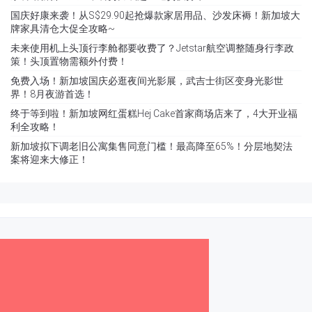
国庆好康来袭！从S$29.90起抢爆款家居用品、沙发床褥！新加坡大
牌家具清仓大促全攻略~
未来使用机上头顶行李舱都要收费了？Jetstar航空调整随身行李政
策！头顶置物需额外付费！
免费入场！新加坡国庆必逛夜间光影展，武吉士街区变身光影世
界！8月夜游首选！
终于等到啦！新加坡网红蛋糕Hej Cake首家商场店来了，4大开业福
利全攻略！
新加坡拟下调老旧公寓集售同意门槛！最高降至65%！分层地契法
案将迎来大修正！