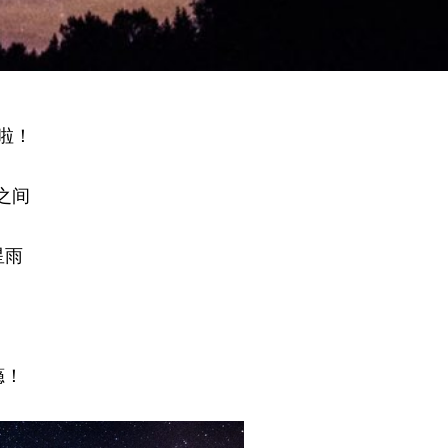
啦！
日之间
星雨
瘾！