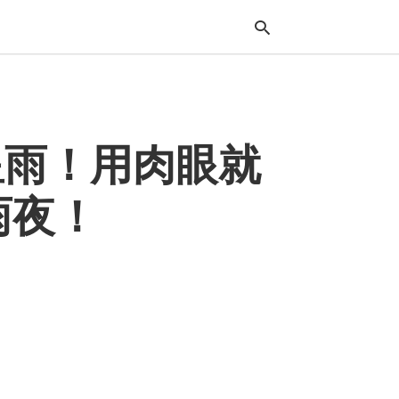
Typ
星雨！用肉眼就
your
sea
que
and
雨夜！
hit
ente