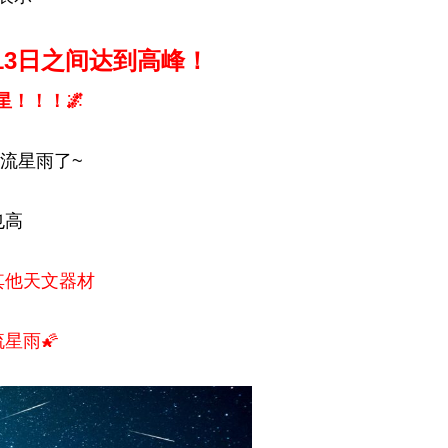
13日之间达到高峰！
星！！！🌌
流星雨了~
也高
其他天文器材
星雨🌠