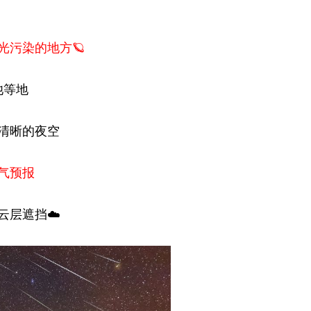
光污染的地方🪐
池等地
清晰的夜空
气预报
云层遮挡☁️