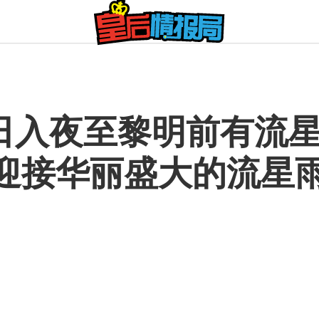
3日入夜至黎明前有流
迎接华丽盛大的流星