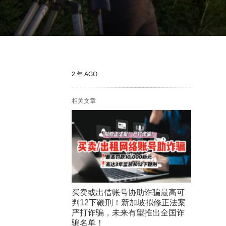
2 年 AGO
相关文章
买卖或出借账号协助诈骗最高可
判12下鞭刑！新加坡拟修正法案
严打诈骗，未来有望推出全国诈
骗名单！