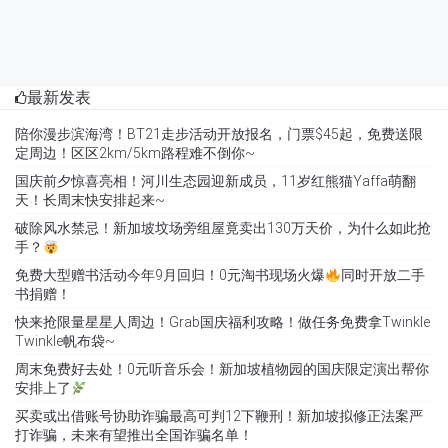
陪你漫步滨海湾！BT21走步活动开放报名，门票$45起，免费送限
定周边！区区2km/5km路程难不倒你~
国庆前夕惊喜亮相！河川生态园迎新成员，11岁红熊猫Yaffa萌翻
天！长周末快安排起来~
破除风水禁忌！新加坡坟场旁组屋竟卖出130万天价，为什么如此抢
手？
免费大型赠书活动今年9月回归！0元淘书现场火爆
同时开放二手
书捐赠！
快来抢限量星星人周边！Grab国庆福利攻略！做任务免费拿Twinkle
Twinkle帆布袋~
周末免费好去处！0元听音乐会！新加坡植物园的国庆限定演出帮你
安排上了
买卖或出借账号协助诈骗最高可判12下鞭刑！新加坡拟修正法案严
打诈骗，未来有望推出全国诈骗名单！
2026最新《新加坡米其林指南》全名单！3家顶级餐厅稳坐三星，6
家餐馆新晋一星！中餐势力崛起！吃货快打卡！
国庆好康来袭！从S$29.90起抢爆款家居用品、沙发床褥！新加坡大
牌家具清仓大促全攻略~
未来使用机上头顶行李舱都要收费了？Jetstar航空调整随身行李政
策！头顶置物需额外付费！