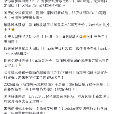
陪你漫步滨海湾！BT21走步活动开放报名，门票$45起，免费送限
定周边！区区2km/5km路程难不倒你~
国庆前夕惊喜亮相！河川生态园迎新成员，11岁红熊猫Yaffa萌翻
天！长周末快安排起来~
破除风水禁忌！新加坡坟场旁组屋竟卖出130万天价，为什么如此抢
手？
免费大型赠书活动今年9月回归！0元淘书现场火爆
同时开放二手
书捐赠！
快来抢限量星星人周边！Grab国庆福利攻略！做任务免费拿Twinkle
Twinkle帆布袋~
周末免费好去处！0元听音乐会！新加坡植物园的国庆限定演出帮你
安排上了
买卖或出借账号协助诈骗最高可判12下鞭刑！新加坡拟修正法案严
打诈骗，未来有望推出全国诈骗名单！
2026最新《新加坡米其林指南》全名单！3家顶级餐厅稳坐三星，6
家餐馆新晋一星！中餐势力崛起！吃货快打卡！
国庆好康来袭！从S$29.90起抢爆款家居用品、沙发床褥！新加坡大
牌家具清仓大促全攻略~
未来使用机上头顶行李舱都要收费了？Jetstar航空调整随身行李政
策！头顶置物需额外付费！