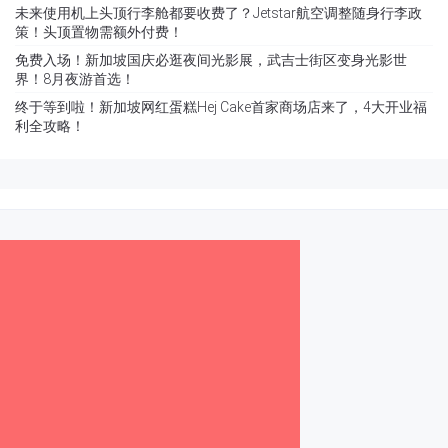
未来使用机上头顶行李舱都要收费了？Jetstar航空调整随身行李政
策！头顶置物需额外付费！
免费入场！新加坡国庆必逛夜间光影展，武吉士街区变身光影世
界！8月夜游首选！
终于等到啦！新加坡网红蛋糕Hej Cake首家商场店来了，4大开业福
利全攻略！