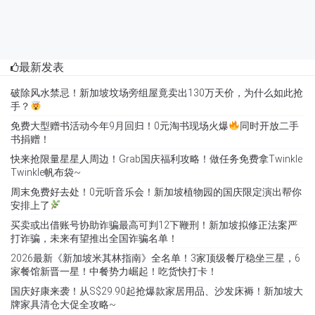
最新发表
破除风水禁忌！新加坡坟场旁组屋竟卖出130万天价，为什么如此抢
手？
免费大型赠书活动今年9月回归！0元淘书现场火爆
同时开放二手
书捐赠！
快来抢限量星星人周边！Grab国庆福利攻略！做任务免费拿Twinkle
Twinkle帆布袋~
周末免费好去处！0元听音乐会！新加坡植物园的国庆限定演出帮你
安排上了
买卖或出借账号协助诈骗最高可判12下鞭刑！新加坡拟修正法案严
打诈骗，未来有望推出全国诈骗名单！
2026最新《新加坡米其林指南》全名单！3家顶级餐厅稳坐三星，6
家餐馆新晋一星！中餐势力崛起！吃货快打卡！
国庆好康来袭！从S$29.90起抢爆款家居用品、沙发床褥！新加坡大
牌家具清仓大促全攻略~