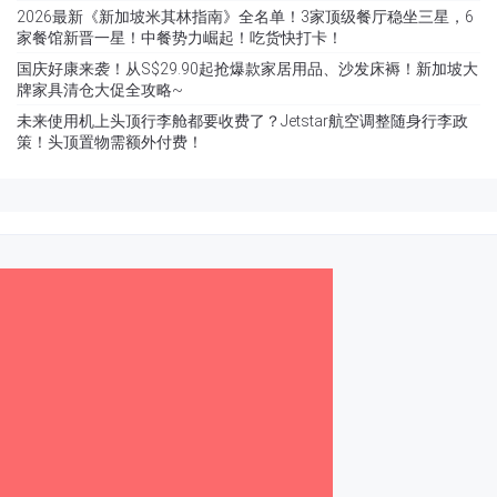
2026最新《新加坡米其林指南》全名单！3家顶级餐厅稳坐三星，6
家餐馆新晋一星！中餐势力崛起！吃货快打卡！
国庆好康来袭！从S$29.90起抢爆款家居用品、沙发床褥！新加坡大
牌家具清仓大促全攻略~
未来使用机上头顶行李舱都要收费了？Jetstar航空调整随身行李政
策！头顶置物需额外付费！