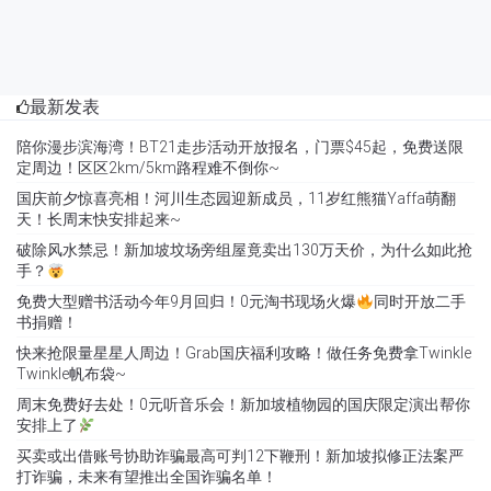
最新发表
陪你漫步滨海湾！BT21走步活动开放报名，门票$45起，免费送限
定周边！区区2km/5km路程难不倒你~
国庆前夕惊喜亮相！河川生态园迎新成员，11岁红熊猫Yaffa萌翻
天！长周末快安排起来~
破除风水禁忌！新加坡坟场旁组屋竟卖出130万天价，为什么如此抢
手？
免费大型赠书活动今年9月回归！0元淘书现场火爆
同时开放二手
书捐赠！
快来抢限量星星人周边！Grab国庆福利攻略！做任务免费拿Twinkle
Twinkle帆布袋~
周末免费好去处！0元听音乐会！新加坡植物园的国庆限定演出帮你
安排上了
买卖或出借账号协助诈骗最高可判12下鞭刑！新加坡拟修正法案严
打诈骗，未来有望推出全国诈骗名单！