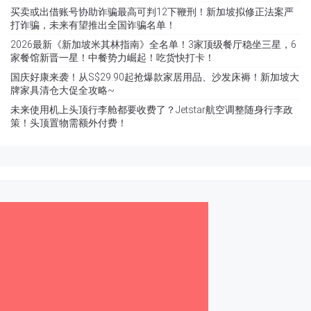
买卖或出借账号协助诈骗最高可判12下鞭刑！新加坡拟修正法案严
打诈骗，未来有望推出全国诈骗名单！
2026最新《新加坡米其林指南》全名单！3家顶级餐厅稳坐三星，6
家餐馆新晋一星！中餐势力崛起！吃货快打卡！
国庆好康来袭！从S$29.90起抢爆款家居用品、沙发床褥！新加坡大
牌家具清仓大促全攻略~
未来使用机上头顶行李舱都要收费了？Jetstar航空调整随身行李政
策！头顶置物需额外付费！