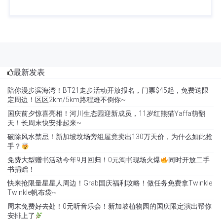
最新发表
陪你漫步滨海湾！BT21走步活动开放报名，门票$45起，免费送限
定周边！区区2km/5km路程难不倒你~
国庆前夕惊喜亮相！河川生态园迎新成员，11岁红熊猫Yaffa萌翻
天！长周末快安排起来~
破除风水禁忌！新加坡坟场旁组屋竟卖出130万天价，为什么如此抢
手？
免费大型赠书活动今年9月回归！0元淘书现场火爆
同时开放二手
书捐赠！
快来抢限量星星人周边！Grab国庆福利攻略！做任务免费拿Twinkle
Twinkle帆布袋~
周末免费好去处！0元听音乐会！新加坡植物园的国庆限定演出帮你
安排上了