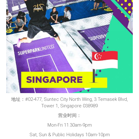
地址：#02-477, Suntec City North Wing, 3 Temasek Blvd,
Tower 1, Singapore 038989
营业时间：
Mon-Fri 11.30am-9pm
Sat, Sun & Public Holidays 10am-10pm