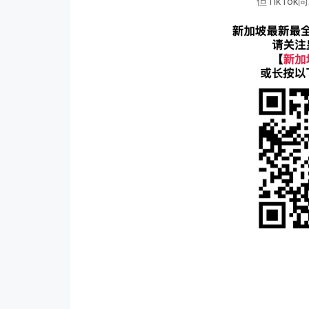
但TikTo