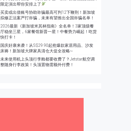
限定演出帮你安排上了
买卖或出借账号协助诈骗最高可判12下鞭刑！新加坡
拟修正法案严打诈骗，未来有望推出全国诈骗名单！
2026最新《新加坡米其林指南》全名单！3家顶级餐
厅稳坐三星，6家餐馆新晋一星！中餐势力崛起！吃货
快打卡！
国庆好康来袭！从S$29.90起抢爆款家居用品、沙发
床褥！新加坡大牌家具清仓大促全攻略~
未来使用机上头顶行李舱都要收费了？Jetstar航空调
整随身行李政策！头顶置物需额外付费！