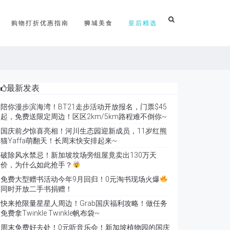
购物打折优惠指南
狮城美食
皇后精选
最新发表
陪你漫步滨海湾！BT21走步活动开放报名，门票$45
起，免费送限定周边！区区2km/5km路程难不倒你~
国庆前夕惊喜亮相！河川生态园迎新成员，11岁红熊
猫Yaffa萌翻天！长周末快安排起来~
破除风水禁忌！新加坡坟场旁组屋竟卖出130万天
价，为什么如此抢手？
免费大型赠书活动今年9月回归！0元淘书现场火爆
同时开放二手书捐赠！
快来抢限量星星人周边！Grab国庆福利攻略！做任务
免费拿Twinkle Twinkle帆布袋~
周末免费好去处！0元听音乐会！新加坡植物园的国庆