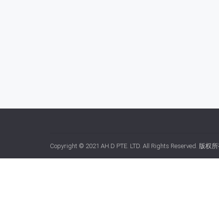
Copyright © 2021
AH.D PTE. LTD.
All Rights Reserved. 版